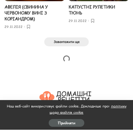
АФЕЛІЯ (СВИНИНА У
КАПУСТНІ РУЛЕТИКИ
ЧЕРВОНОМУ ВИНІ З
ТЮНЬ
КОРІАНДРОМ)
29.11.2022
29.11.2022
Завантажити ще
Наш веб-сайт використовує файли cookie. Докладніше про:
політику
щодо файлів cookie
Головна
Пляцок
Рецепти салатів
Рецепти
Відео
Прийняти
М’ясо