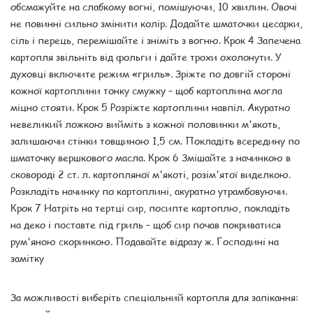
обсмажуйте на слабкому вогні, помішуючи, 10 хвилин. Овочі
не повинні сильно змінити колір. Додайте шматочки цесарки,
сіль і перець, перемішайте і зніміть з вогню. Крок 4 Запечена
картопля звільніть від фольги і дайте трохи охолонути. У
духовці включите режим «гриль». Зріжте по довгій стороні
кожної картоплини тонку смужку – щоб картоплина могла
міцно стояти. Крок 5 Розріжте картоплини навпіл. Акуратно
невеликий ложкою вийміть з кожної половинки м'якоть,
залишаючи стінки товщиною 1,5 см. Покладіть всередину по
шматочку вершкового масла. Крок 6 Змішайте з начинкою в
сковороді 2 ст. л. картопляної м'якоті, розім'ятої виделкою.
Розкладіть начинку по картоплині, акуратно утрамбовуючи.
Крок 7 Натріть на тертці сир, посипте картоплю, покладіть
на деко і поставте під гриль – щоб сир почав покриватися
рум'яною скоринкою. Подавайте відразу ж. Господині на
замітку
За можливості виберіть спеціальний картопля для запікання: