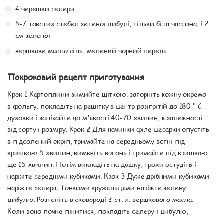
4 черешки селери
5-7 товстих стебел зеленої цибулі, тільки біла частина, і 2
см зеленої
вершкове масло сіль, мелений чорний перець
Покроковий рецепт приготування
Крок 1 Картоплини вимийте щіткою, загорніть кожну окремо
в фольгу, покладіть на решітку в центр розігрітій до 180 ° С
духовки і запікайте до м'якості 40-70 хвилин, в залежності
від сорту і розміру. Крок 2 Для начинки філе цесарки опустіть
в підсолений окріп, тримайте на середньому вогні під
кришкою 5 хвилин, вимкніть вогонь і тримайте під кришкою
ще 15 хвилин. Потім викладіть на дошку, трохи остудіть і
наріжте середніми кубиками. Крок 3 Дуже дрібними кубиками
наріжте селера. Тонкими кружальцями наріжте зелену
цибулю. Розтопіть в сковороді 2 ст. л. вершкового масла.
Коли воно почне пінитися, покладіть селеру і цибулю,