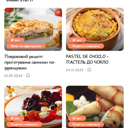
М'ясо
М'ясо
Мясо по-французьки
Рецепти з свинини
Покроковий рецепт
PASTEL DE CHOCLO –
приготування свинини по-
ПАСТЕЛЬ ДО ЧОКЛО
французьки
29.11.2022
13.05.2024
М'ясо
М'ясо
Рецепти з свинини
Рецепти з свинини