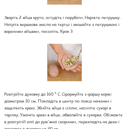
Зваріть 2 яйця круто, остудіть і порубати. Наріжте петрушку.
Натріть вершкове масло на тертці і змішайте з петрушкою і
вареними яйцями, посоліть. Крок 3
Розігрійте духовку до 160 ° С. Сформуйте з фаршу коржі
діаметром 10 см. Покладіть в центр по ложці начинки і
защипніть краю. Збийте яйця з сіллю, насипте сухарі в
тарілку. Умочіть зрази в яйце, обваляйте в сухарях. Обсмажте
в розігрітій олії до рум'яної скоринки, перекладіть на деко і
поставте в духовку на 20 хв.