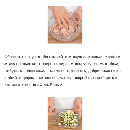
Ображати кірку з хліба і залийте м'якуш вершками. Наріжте
м'ясо на шматки, поверніть через м'ясорубку разом хлібом,
цибулею і часником. Посоліть, поперчіть, добре вимісити і
відбийте фарш. Покладіть в миску, накрийте і приберіть в
холодильник на 30 хв. Крок 2