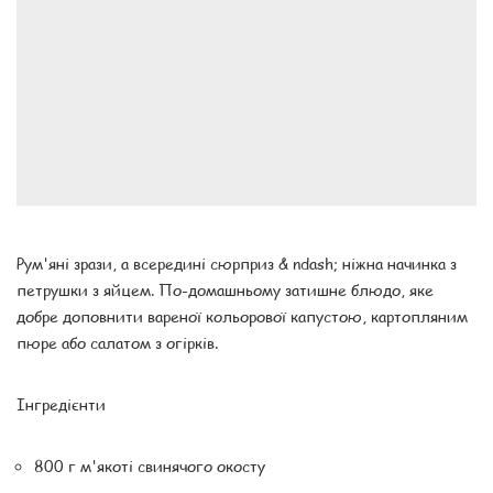
Рум'яні зрази, а всередині сюрприз & ndash; ніжна начинка з
петрушки з яйцем. По-домашньому затишне блюдо, яке
добре доповнити вареної кольорової капустою, картопляним
пюре або салатом з огірків.
Інгредієнти
800 г м'якоті свинячого окосту