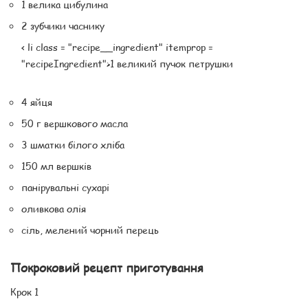
1 велика цибулина
2 зубчики часнику
< li class = "recipe__ingredient" itemprop =
"recipeIngredient">1 великий пучок петрушки
4 яйця
50 г вершкового масла
3 шматки білого хліба
150 мл вершків
панірувальні сухарі
оливкова олія
сіль, мелений чорний перець
Покроковий рецепт приготування
Крок 1