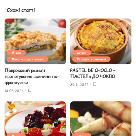
Схожі статті
М'ясо
М'ясо
Мясо по-французьки
Рецепти з свинини
Покроковий рецепт
PASTEL DE CHOCLO –
приготування свинини по-
ПАСТЕЛЬ ДО ЧОКЛО
французьки
29.11.2022
13.05.2024
М'ясо
М'ясо