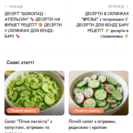
НАЗАД
ВПЕРЕД
ДЕСЕРТ “ШОКОЛАД –
ДЕСЕРТИ В СКЛЯНКАХ
АПЕЛЬСИН”
ДЕСЕРТИ НА
“ФРЕЗЬЄ” з полуницею
ФУРШЕТ РЕЦЕПТ
ДЕСЕРТИ
ДЕСЕРТИ ДЛЯ КЕНДІ БАРУ
У СКЛЯНКАХ ДЛЯ КЕНДІ-
РЕЦЕПТ
десерти в
БАРУ
стаканчиках
Схожі статті
Рецепти салатів
Рецепти салатів
Салат “Літня легкість” з
Літній салат з огірками,
капустою, огірками та
редискою і кропом