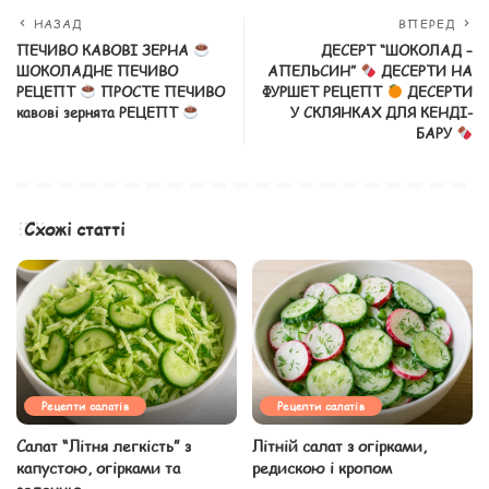
НАЗАД
ВПЕРЕД
ПЕЧИВО КАВОВІ ЗЕРНА
ДЕСЕРТ “ШОКОЛАД –
ШОКОЛАДНЕ ПЕЧИВО
АПЕЛЬСИН”
ДЕСЕРТИ НА
РЕЦЕПТ
ПРОСТЕ ПЕЧИВО
ФУРШЕТ РЕЦЕПТ
ДЕСЕРТИ
кавові зернята РЕЦЕПТ
У СКЛЯНКАХ ДЛЯ КЕНДІ-
БАРУ
Схожі статті
Рецепти салатів
Рецепти салатів
Салат “Літня легкість” з
Літній салат з огірками,
капустою, огірками та
редискою і кропом