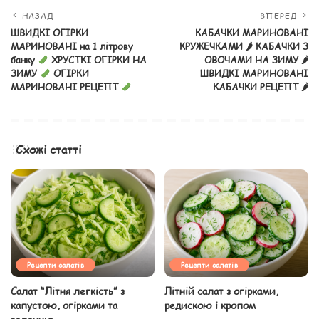
НАЗАД
ВПЕРЕД
ШВИДКІ ОГІРКИ
КАБАЧКИ МАРИНОВАНІ
МАРИНОВАНІ на 1 літрову
КРУЖЕЧКАМИ 🌶 КАБАЧКИ З
банку
ХРУСТКІ ОГІРКИ НА
ОВОЧАМИ НА ЗИМУ 🌶
ЗИМУ
ОГІРКИ
ШВИДКІ МАРИНОВАНІ
МАРИНОВАНІ РЕЦЕПТ
КАБАЧКИ РЕЦЕПТ 🌶
Схожі статті
Рецепти салатів
Рецепти салатів
Салат “Літня легкість” з
Літній салат з огірками,
капустою, огірками та
редискою і кропом