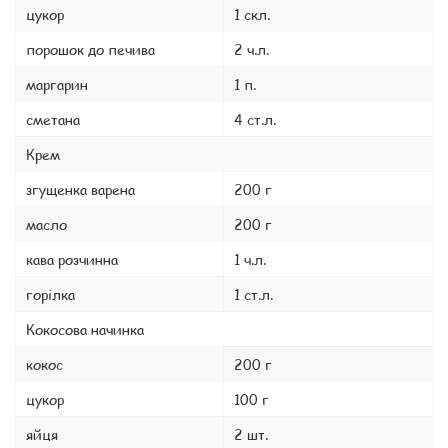
цукор
1 скл.
порошок до печива
2 ч.л.
маргарин
1 п.
сметана
4 ст.л.
Крем
згущенка варена
200 г
масло
200 г
кава розчинна
1 ч.л.
горілка
1 ст.л.
Кокосова начинка
кокос
200 г
цукор
100 г
яйця
2 шт.