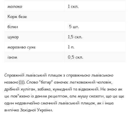
молоко
1 скл.
Корж безе
білки
5 шт.
цукор
1,5 скл.
морозиво сухе
1 п.
ізюм
0,5 скл.
Справжній львівський пляцок з справжньою львівською
назвою)))). Слово “батяр” означає легковажний чоловік,
дрібний хуліган, забіяка, кумедний та відважний. Не знаю як
це пов”язано із даним рецептом, але мушу сказати, що це ще
один надзвичайно смачний львівський пляцок, як і інша
випічка Західної України.