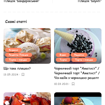
Пляцок “Бандерівський”
Пляцок “Баунті”
Схожі статті
Корисні
Рецепти Пляцок
Відео
Рецепти
Торти і пляцки
Торти
Торти і пляцки
Що таке пляцки?
Чорничний торт “Аметист” /
Черничный торт “Аметист” /
13.05.2024
Чіз-кейк з чорницею рецепт
10.03.2021