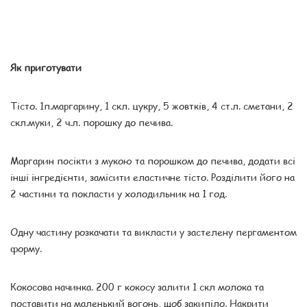
Як приготувати
Тісто. 1п.маргарину, 1 скл. цукру, 5 жовтків, 4 ст.л. сметани, 2
скл.муки, 2 ч.л. порошку до печива.
Маргарин посікти з мукою та порошком до печива, додати всі
інші інгредієнти, замісити еластичне тісто. Розділити його на
2 частини та покласти у холодильник на 1 год.
Одну частину розкачати та викласти у застелену пергаментом
форму.
Кокосова начинка. 200 г кокосу залити 1 скл молока та
поставити на маленький вогонь, щоб закипіло. Накрити