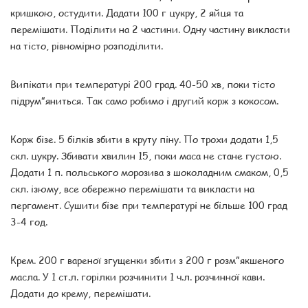
кришкою, остудити. Дадати 100 г цукру, 2 яйця та
перемішати. Поділити на 2 частини. Одну частину викласти
на тісто, рівномірно розподілити.
Випікати при температурі 200 град. 40-50 хв, поки тісто
підрум”яниться. Так само робимо і другий корж з кокосом.
Корж бізе. 5 білків збити в круту піну. По трохи додати 1,5
скл. цукру. Збивати хвилин 15, поки маса не стане густою.
Додати 1 п. польського морозива з шоколадним смаком, 0,5
скл. ізюму, все обережно перемішати та викласти на
пергамент. Сушити бізе при температурі не більше 100 град
3-4 год.
Крем. 200 г вареної згущенки збити з 200 г розм”якшеного
масла. У 1 ст.л. горілки розчинити 1 ч.л. розчинної кави.
Додати до крему, перемішати.