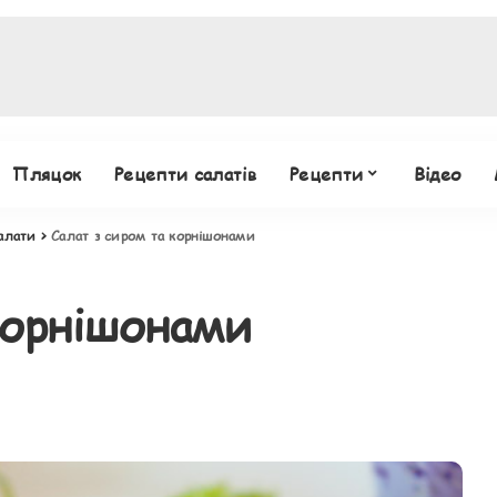
Пляцок
Рецепти салатів
Рецепти
Відео
алати
>
Салат з сиром та корнішонами
корнішонами