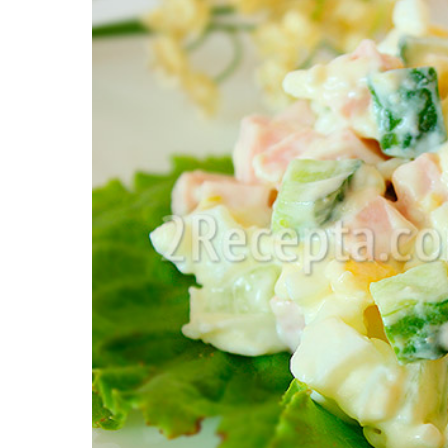
Картопля з м’ясом
Мясо по-французьки
Шинка
Рецепти із фаршу