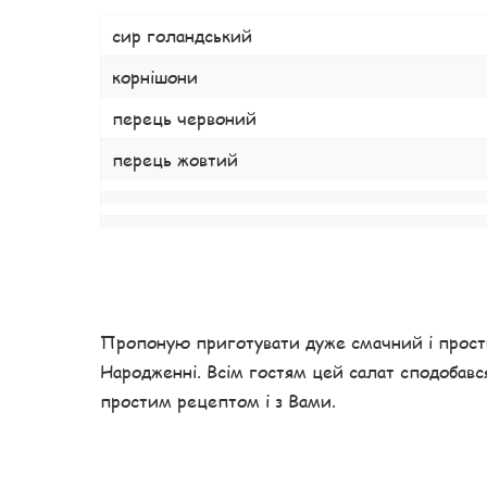
сир голандський
корнішони
перець червоний
перець жовтий
Пропоную приготувати дуже смачний і прости
Народженні. Всім гостям цей салат сподобавс
простим рецептом і з Вами.