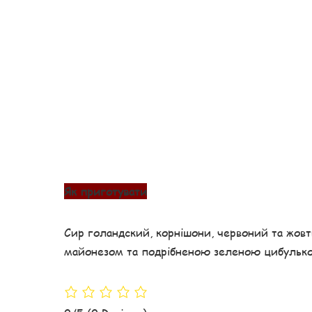
Як приготувати
Сир голандский, корнішони, червоний та жовт
майонезом та подрібненою зеленою цибульк