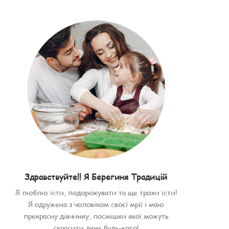
Здравствуйте!! Я Берегиня Традицій
Я люблю їсти, подорожувати та ще трохи їсти!
Я одружена з чоловіком своєї мрії і маю
прекрасну дівчинку, посмішки якої можуть
скрасити день будь-кого!