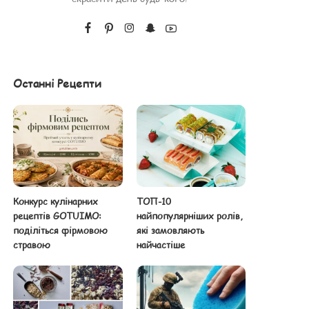
Останні Рецепти
Конкурс кулінарних
ТОП-10
рецептів GOTUIMO:
найпопулярніших ролів,
поділіться фірмовою
які замовляють
стравою
найчастіше