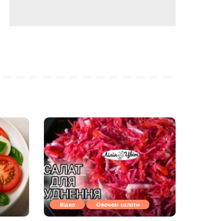
Відео
Овочеві салати