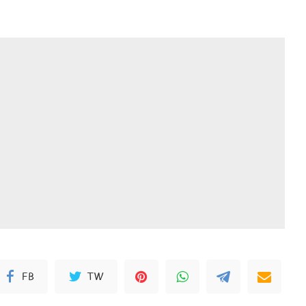
FB
TW