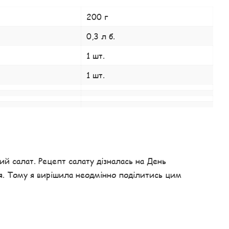
200 г
0,3 л б.
1 шт.
1 шт.
й салат. Рецепт салату дізналась на День
я. Тому я вирішила неодмінно поділитись цим