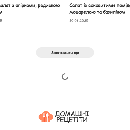
салат з огірками, редискою
Салат із соковитими помід
м
моцарелою та базиліком
25
20.06.2025
Завантажити ще