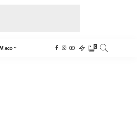
0
М’ясо