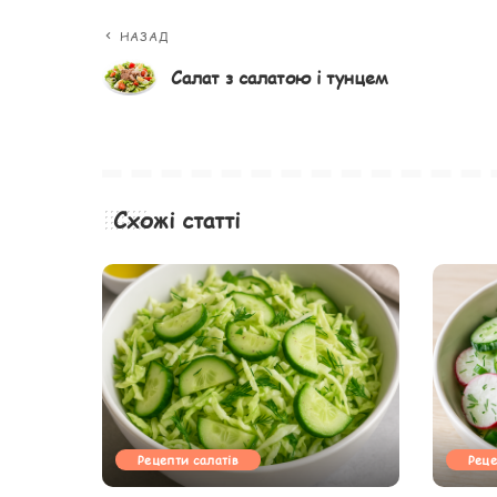
НАЗАД
Салат з салатою і тунцем
Схожі статті
Рецепти салатів
Реце