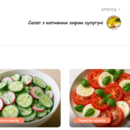
ВПЕРЕД
Салат з копченим сиром сулугуні
пти салатів
Рецепти салатів