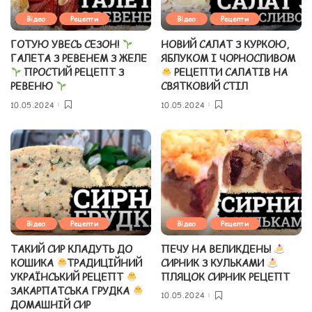
Відео
Рецепти
Відео
Рецепти
ГОТУЮ УВЕСЬ СЕЗОН!
НОВИЙ САЛАТ З КУРКОЮ,
ГАЛЕТА З РЕВЕНЕМ З ЖЕЛЕ
ЯБЛУКОМ І ЧОРНОСЛИВОМ
ПРОСТИЙ РЕЦЕПТ З
РЕЦЕПТИ САЛАТІВ НА
РЕВЕНЮ
СВЯТКОВИЙ СТІЛ
10.05.2024
10.05.2024
Відео
Рецепти
Відео
Рецепти
ТАКИЙ СИР КЛАДУТЬ ДО
ПЕЧУ НА ВЕЛИКДЕНЬ!
КОШИКА
ТРАДИЦІЙНИЙ
СИРНИК З КУЛЬКАМИ
УКРАЇНСЬКИЙ РЕЦЕПТ
ПЛЯЦОК СИРНИК РЕЦЕПТ
ЗАКАРПАТСЬКА ГРУДКА
10.05.2024
ДОМАШНІЙ СИР