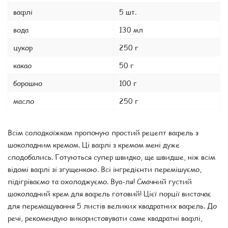
вафлі
5 шт.
вода
130 мл
цукор
250 г
какао
50 г
борошно
100 г
масло
250 г
Всім солодкоїжкам пропоную простий рецепт вафель з
шоколадним кремом. Ці вафлі з кремом мені дуже
сподобались. Готуються супер швидко, ще швидше, ніж всім
відомі вафлі зі згущенкою. Всі інгредієнти перемішуємо,
підігріваємо та охолоджуємо. Вуа-ля! Смачний густий
шоколадний крем для вафель готовий! Цієї порції вистачає
для перемащування 5 листів великих квадратних вафель. До
речі, рекомендую використовувати саме квадратні вафлі,