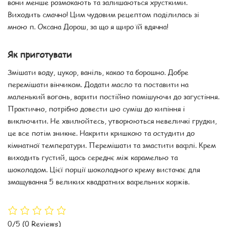
вони менше розмокають та залишаються хрусткими.
Виходить смачно! Цим чудовим рецептом поділилась зі
мною п. Оксана Дорош, за що я щиро їй вдячна!
Як приготувати
Змішати воду, цукор, ваніль, какао та борошно. Добре
перемішати вінчиком. Додати масло та поставити на
маленький вогонь, варити постійно помішуючи до загустіння.
Практично, потрібно довести цю суміш до кипіння і
виключити. Не хвилюйтесь, утворюються невеличкі грудки,
це все потім зникне. Накрити кришкою та остудити до
кімнатної температури. Перемішати та змастити вафлі. Крем
виходить густий, щось середнє між карамелью та
шоколадом. Цієї порції шоколадного крему вистачає для
змащування 5 великих квадратних вафельних коржів.
0/5
(0 Reviews)