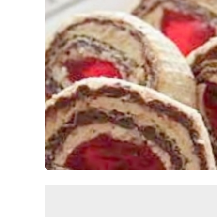
Картопля з м’ясом
Мясо по-французьки
Шинка
Рецепти із фаршу