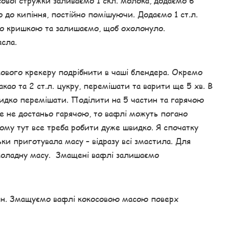
ової стружки заливаємо 1 скл. молока, додаємо 6
о до кипіння, постійно помішуючи. Додаємо 1 ст.л.
ємо кришкою та залишаємо, щоб охолонуло.
сла.
кового крекеру подрібнити в чаші блендера. Окремо
какао та 2 ст.л. цукру, перемішати та варити ще 5 хв. В
видко перемішати. Поділити на 5 частин та гарячою
 не достаньо гарячою, то вафлі можуть погано
Тому тут все треба робити дуже швидко. Я спочатку
льки приготувала масу – відразу всі змастила. Для
коладну масу. Змащені вафлі залишаємо
тин. Змащуємо вафлі кокосовою масою поверх