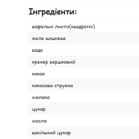
Інгредієнти:
вафельні листи(квадратні)
желе вишневе
вода
крекер вершковий
какао
кокосова стружка
молоко
цукор
масло
ванільний цукор