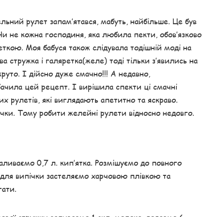
льний рулет запам’ятався, мабуть, найбільше. Це був
Чи не кожна господиня, яка любила пекти, обов’язково
еткою. Моя бабуся також слідувала тодішній моді на
а стружка і галяретка(желе) тоді тільки з’явились на
руто. І дійсно дуже смачно!!! А недавно,
бачила цей рецепт. І вирішила спекти ці смачні
х рулетів, які виглядають апетитно та яскраво.
ічки. Тому робити желейні рулети відносно недовго.
аливаємо 0,7 л. кип’ятка. Розмішуємо до повного
для випічки застеляємо харчовою плівкою та
гати.