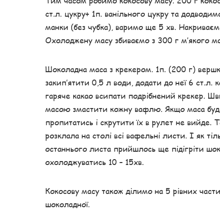
Тим часом робимо кокосову масу. 200 г кокос
ст.л. цукру+ 1п. ванільного цукру та додводим
манки (без чубка), варимо ще 5 хв. Накрива
Охолоджену масу збиваємо з 300 г м’якого ма
Шоколадна маса з крекером. 1п. (200 г) верш
закип’ятити 0,5 л води, додати до неї 6 ст.л. 
гаряче какао всипати подрібнений крекер. Ш
масою змастити кожну вафлю. Якщо маса буде
пропитатись і скрутити їх в рулет не вийде. 
розклала на столі всі вафельні листи. І як ті
останнього листа прийшлось ще підігріти шо
охолоджуватись 10 – 15хв.
Кокосову масу також ділимо на 5 рівних час
шоколадної.