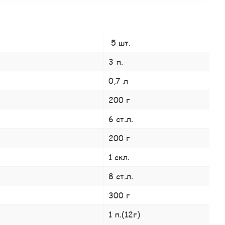
5 шт.
3 п.
0,7 л
200 г
6 ст.л.
200 г
1 скл.
8 ст.л.
300 г
1 п.(12г)