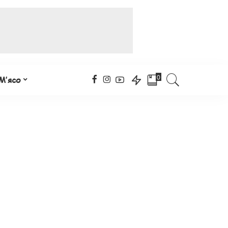
0
М’ясо