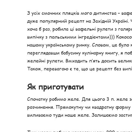
З усіх смачних пляцків мого дитинства – вафе
дуже популярний рецепт на Західній Україні. 
хоча б раз, робила ці вафельні рулети з галяр
випічку з польськими інгредієнтами))) Кокосов
нашому українському ринку. Словом, це було к
переглядавши бабусину кулінарну книгу, я по
желейні рулети. Вмходить п’ять досить велики
Також, перевагою є те, що це рецепт без вип
Як приготувати
Спочатку робимо желе. Для цього 3 п. желе з
розчинення. Прямокутну чи квадратну форму 
виливаємо туди наше желе. Залишаємо засти