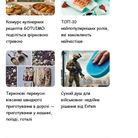
Конкурс кулінарних
ТОП-10
рецептів GOTUIMO:
найпопулярніших ролів,
поділіться фірмовою
які замовляють
стравою
найчастіше
Термінові перекуси:
Сухий душ для
вівсянка швидкого
військових: надійне
приготування в дорозі —
рішення від Estem
приготування у машині,
поїзді, готелі