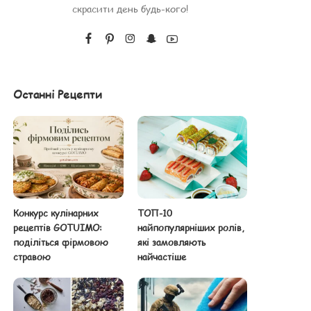
скрасити день будь-кого!
Останні Рецепти
Конкурс кулінарних
ТОП-10
рецептів GOTUIMO:
найпопулярніших ролів,
поділіться фірмовою
які замовляють
стравою
найчастіше