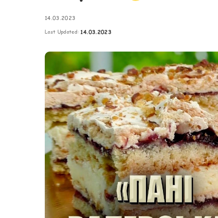
Картопля з м’ясом
Мясо по-французьки
14.03.2023
Last Updated:
14.03.2023
Шинка
Рецепти із фаршу