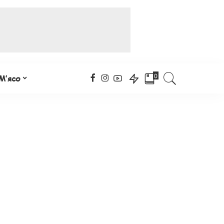
0
М’ясо