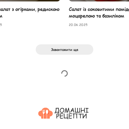
салат з огірками, редискою
Салат із соковитими помід
м
моцарелою та базиліком
25
20.06.2025
Завантажити ще