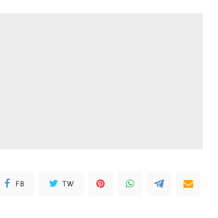
FB
TW