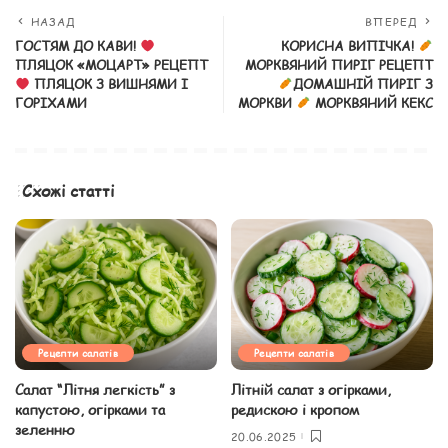
НАЗАД
ВПЕРЕД
ГОСТЯМ ДО КАВИ!
КОРИСНА ВИПІЧКА!
ПЛЯЦОК «МОЦАРТ» РЕЦЕПТ
МОРКВЯНИЙ ПИРІГ РЕЦЕПТ
ПЛЯЦОК З ВИШНЯМИ І
ДОМАШНІЙ ПИРІГ З
ГОРІХАМИ
МОРКВИ
МОРКВЯНИЙ КЕКС
Схожі статті
Рецепти салатів
Рецепти салатів
Салат “Літня легкість” з
Літній салат з огірками,
капустою, огірками та
редискою і кропом
зеленню
20.06.2025