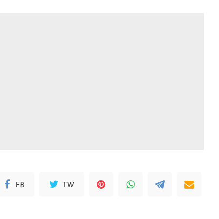
FB
TW