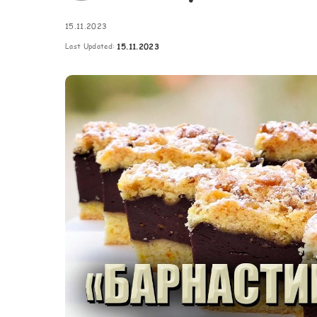
Картопля з м’ясом
Мясо по-французьки
15.11.2023
Last Updated:
15.11.2023
Шинка
Рецепти із фаршу