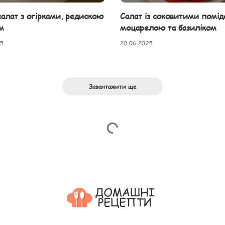
салат з огірками, редискою
Салат із соковитими помід
м
моцарелою та базиліком
25
20.06.2025
Завантажити ще