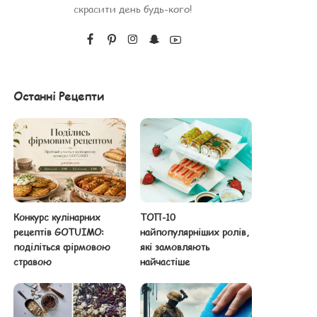
скрасити день будь-кого!
Останні Рецепти
Конкурс кулінарних
ТОП-10
рецептів GOTUIMO:
найпопулярніших ролів,
поділіться фірмовою
які замовляють
стравою
найчастіше