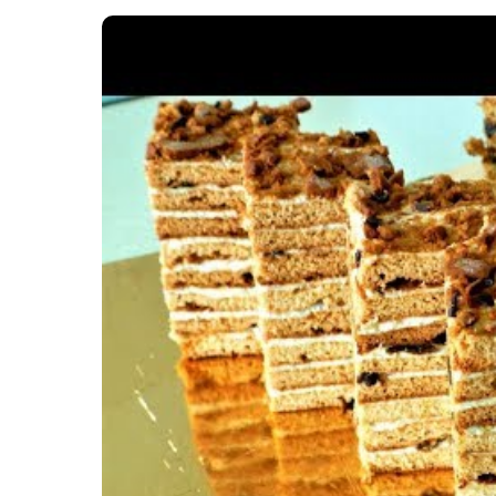
Картопля з м’ясом
Мясо по-французьки
Шинка
Рецепти із фаршу