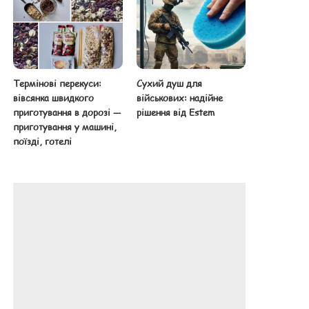
Термінові перекуси:
Сухий душ для
вівсянка швидкого
військових: надійне
приготування в дорозі —
рішення від Estem
приготування у машині,
поїзді, готелі