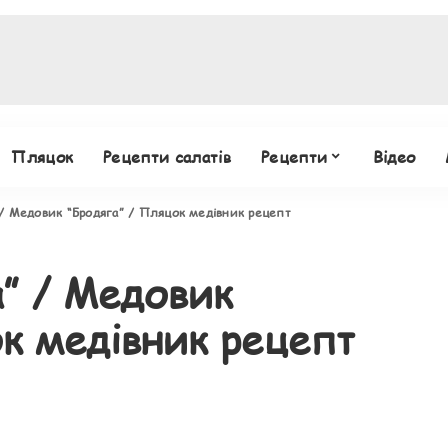
Пляцок
Рецепти салатів
Рецепти
Відео
 / Медовик “Бродяга” / Пляцок медівник рецепт
а” / Медовик
к медівник рецепт