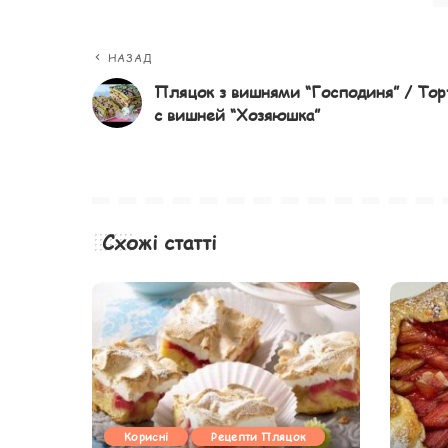
НАЗАД
Пляцок з вишнями “Господиня” / Тор
с вишней “Хозяюшка”
Схожі статті
Корисні
Рецепти Пляцок