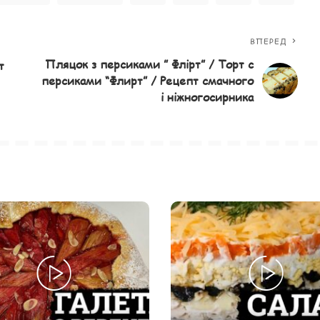
ВПЕРЕД
Пляцок з персиками ” Флірт” / Торт с
т
персиками “Флирт” / Рецепт смачного
і ніжногосирника