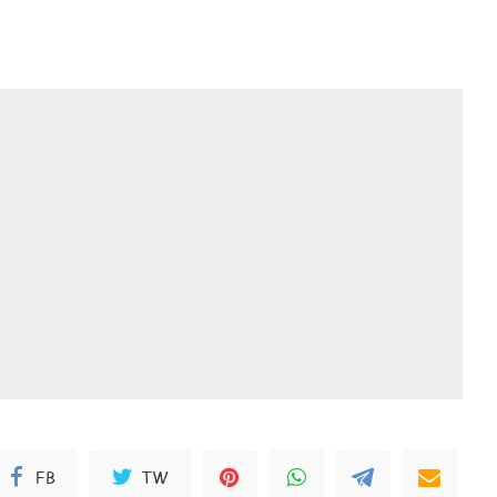
FB
TW