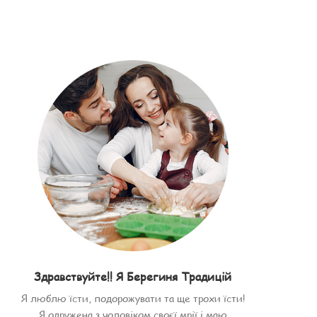
Здравствуйте!! Я Берегиня Традицій
Я люблю їсти, подорожувати та ще трохи їсти!
Я одружена з чоловіком своєї мрії і маю