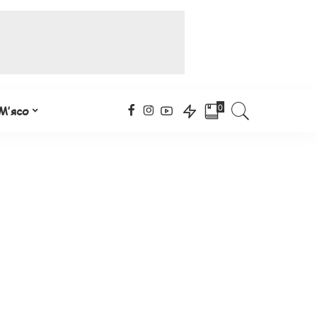
0
М’ясо