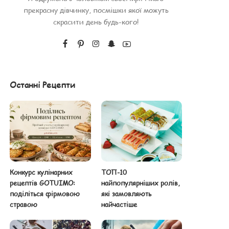
прекрасну дівчинку, посмішки якої можуть
скрасити день будь-кого!
Останні Рецепти
Конкурс кулінарних
ТОП-10
рецептів GOTUIMO:
найпопулярніших ролів,
поділіться фірмовою
які замовляють
стравою
найчастіше