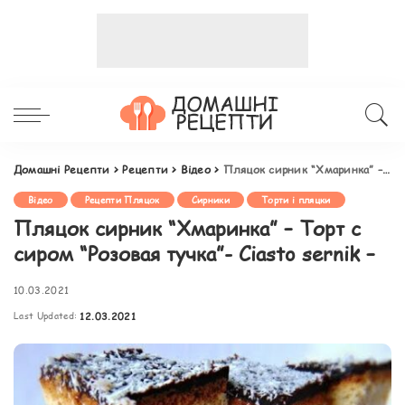
Домашні Рецепти
>
Рецепти
>
Відео
>
Пляцок сирник “Хмаринка” – Торт с сиром “Розовая тучка”- Ciasto sernik –
Відео
Рецепти Пляцок
Сирники
Торти і пляцки
Пляцок сирник “Хмаринка” – Торт с
сиром “Розовая тучка”- Ciasto sernik –
10.03.2021
Last Updated:
12.03.2021