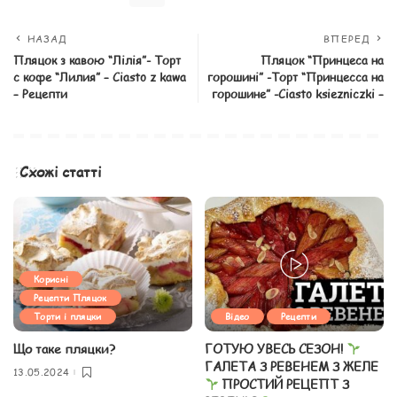
НАЗАД
ВПЕРЕД
Пляцок з кавою “Лілія”- Торт
Пляцок “Принцеса на
с кофе “Лилия” – Ciasto z kawa
горошині” -Торт “Принцесса на
– Рецепти
горошине” -Ciasto ksiezniczki –
Схожі статті
Корисні
Рецепти Пляцок
Торти і пляцки
Відео
Рецепти
Що таке пляцки?
ГОТУЮ УВЕСЬ СЕЗОН!
ГАЛЕТА З РЕВЕНЕМ З ЖЕЛЕ
13.05.2024
ПРОСТИЙ РЕЦЕПТ З