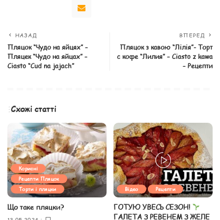
НАЗАД
ВПЕРЕД
Пляцок “Чудо на яйцях” –
Пляцок з кавою “Лілія”- Торт
Пляцек “Чудо на яйцах” –
с кофе “Лилия” – Ciasto z kawa
Сiasto “Сud na jajach”
– Рецепти
Схожі статті
Корисні
Рецепти Пляцок
Торти і пляцки
Відео
Рецепти
Що таке пляцки?
ГОТУЮ УВЕСЬ СЕЗОН!
ГАЛЕТА З РЕВЕНЕМ З ЖЕЛЕ
13.05.2024