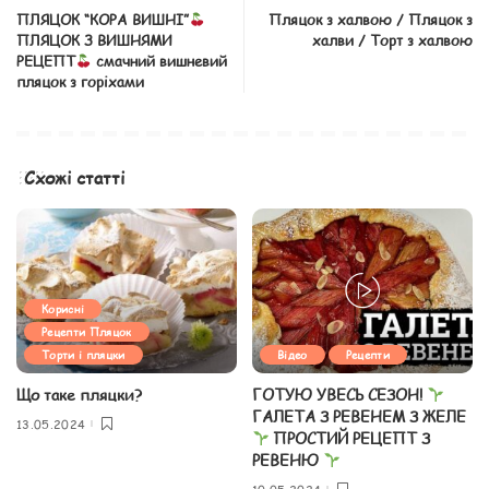
ПЛЯЦОК “КОРА ВИШНІ”
Пляцок з халвою / Пляцок з
ПЛЯЦОК З ВИШНЯМИ
халви / Торт з халвою
РЕЦЕПТ
смачний вишневий
пляцок з горіхами
Схожі статті
Корисні
Рецепти Пляцок
Торти і пляцки
Відео
Рецепти
Що таке пляцки?
ГОТУЮ УВЕСЬ СЕЗОН!
ГАЛЕТА З РЕВЕНЕМ З ЖЕЛЕ
13.05.2024
ПРОСТИЙ РЕЦЕПТ З
РЕВЕНЮ