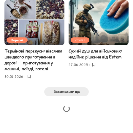
Корисні
Статті
Термінові перекуси: вівсянка
Сухий душ для військових:
швидкого приготування в
надійне рішення від Estem
дорозі — приготування у
27.06.2025
машині, поїзді, готелі
30.01.2026
Завантажити ще