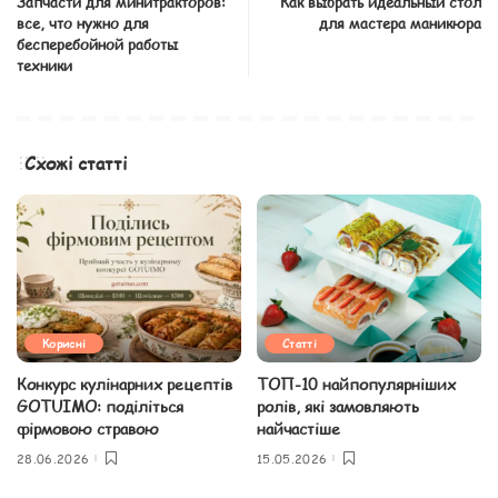
Запчасти для минитракторов:
Как выбрать идеальный стол
все, что нужно для
для мастера маникюра
бесперебойной работы
техники
Схожі статті
Корисні
Статті
Конкурс кулінарних рецептів
ТОП-10 найпопулярніших
GOTUIMO: поділіться
ролів, які замовляють
фірмовою стравою
найчастіше
28.06.2026
15.05.2026