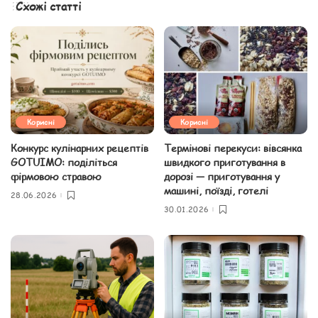
Схожі статті
Корисні
Корисні
Конкурс кулінарних рецептів
Термінові перекуси: вівсянка
GOTUIMO: поділіться
швидкого приготування в
фірмовою стравою
дорозі — приготування у
машині, поїзді, готелі
28.06.2026
30.01.2026