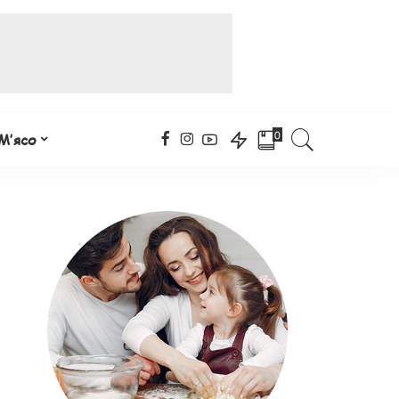
0
М’ясо