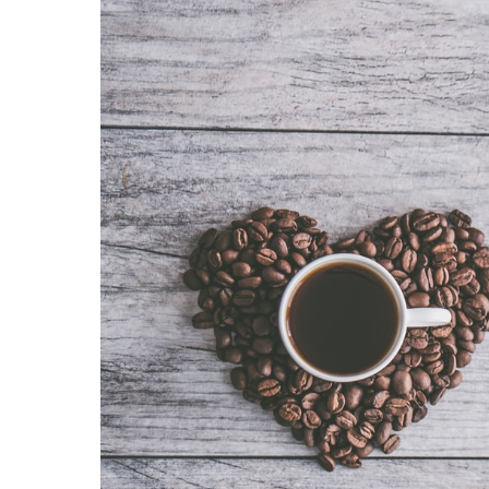
Картопля з м’ясом
Мясо по-французьки
Шинка
Рецепти із фаршу