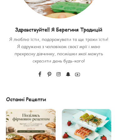
Здравствуйте!! Я Берегиня Традицій
Я люблю їсти, подорожувати та ще трохи їсти!
Я одружена з чоловіком своєї мрії і маю
прекрасну дівчинку, посмішки якої можуть
скрасити день будь-кого!
Останні Рецепти