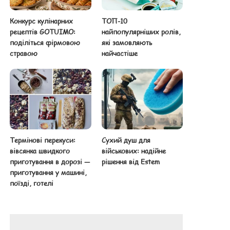
Конкурс кулінарних
ТОП-10
рецептів GOTUIMO:
найпопулярніших ролів,
поділіться фірмовою
які замовляють
стравою
найчастіше
Термінові перекуси:
Сухий душ для
вівсянка швидкого
військових: надійне
приготування в дорозі —
рішення від Estem
приготування у машині,
поїзді, готелі