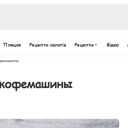
Пляцок
Рецепти салатів
Рецепти
Відео
кофемашины
е кофемашины