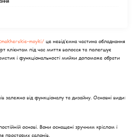
ання
kmakherskie-moyki/
це невід’ємна частина обладнання
рт клієнтам під час миття волосся та полегшує
еристик і функціональності мийки допоможе обрати
ів залежно від функціоналу та дизайну. Основні види:
остійній основі. Вони оснащені зручним кріслом і
ля просторих салонів.