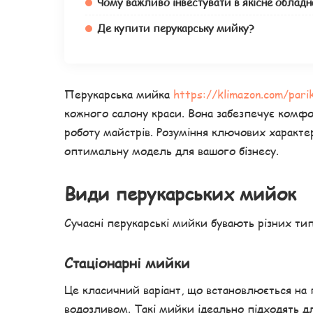
Чому важливо інвестувати в якісне обладн
Де купити перукарську мийку?
Перукарська мийка
https://klimazon.com/pari
кожного салону краси. Вона забезпечує комфо
роботу майстрів. Розуміння ключових характ
оптимальну модель для вашого бізнесу.
Види перукарських мийок
Сучасні перукарські мийки бувають різних тип
Стаціонарні мийки
Це класичний варіант, що встановлюється на п
водозливом. Такі мийки ідеально підходять д