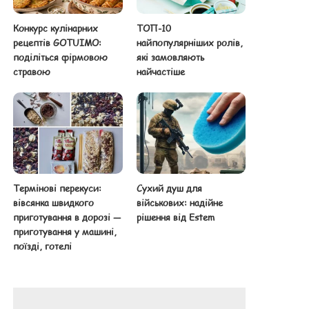
Конкурс кулінарних
ТОП-10
рецептів GOTUIMO:
найпопулярніших ролів,
поділіться фірмовою
які замовляють
стравою
найчастіше
Термінові перекуси:
Сухий душ для
вівсянка швидкого
військових: надійне
приготування в дорозі —
рішення від Estem
приготування у машині,
поїзді, готелі