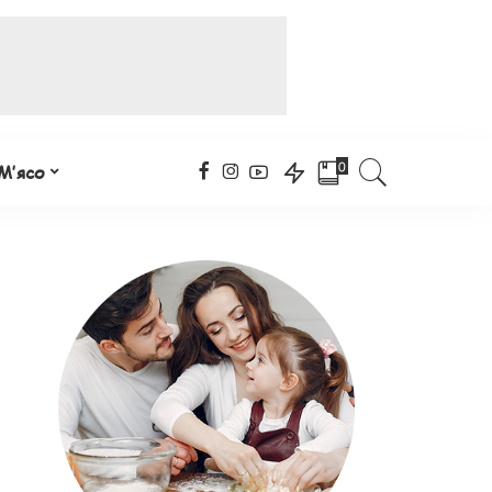
0
М’ясо