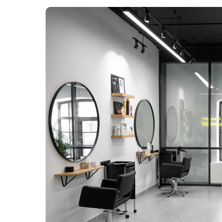
Картопля з м’ясом
Мясо по-французьки
Шинка
Рецепти із фаршу