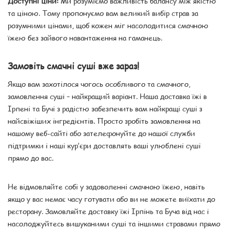
Доступні ціни:
Ми розуміємо важливість балансу між якістю
та ціною. Тому пропонуємо вам великий вибір страв за
розумними цінами, щоб кожен міг насолодитися смачною
їжею без зайвого навантаження на гаманець.
Замовіть смачні суші вже зараз!
Якщо вам захотілося чогось особливого та смачного,
замовлення суші – найкращий варіант. Наша доставка їжі в
Ірпені та Бучі з радістю забезпечить вам найкращі суші з
найсвіжіших інгредієнтів. Просто зробіть замовлення на
нашому веб-сайті або зателефонуйте до нашої служби
підтримки і наші кур’єри доставлять ваші улюблені суші
прямо до вас.
Не відмовляйте собі у задоволенні смачною їжею, навіть
якщо у вас немає часу готувати або ви не можете виїхати до
ресторану. Замовляйте доставку їжі Ірпінь та Буча від нас і
насолоджуйтесь вишуканими суші та іншими стравами прямо