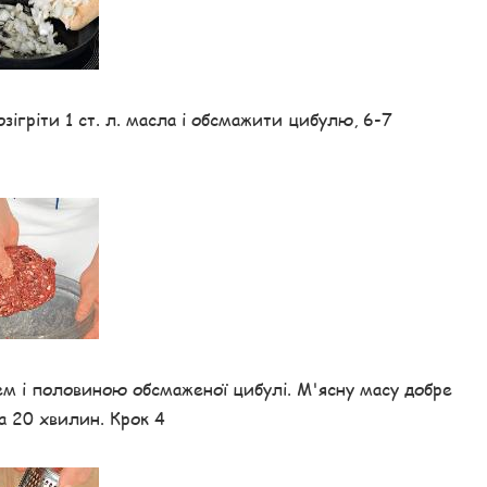
озігріти 1 ст. л. масла і обсмажити цибулю, 6-7
ем і половиною обсмаженої цибулі. М'ясну масу добре
а 20 хвилин. Крок 4