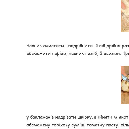
Часник очистити і подрібнити. Хліб дрібно роз
обсмажити горіхи, часник і хліб, 5 хвилин. Кр
у баклажанів надрізати шкірку, вийняти м'яко
обсмажену горіхову суміш, томатну пасту, сіль