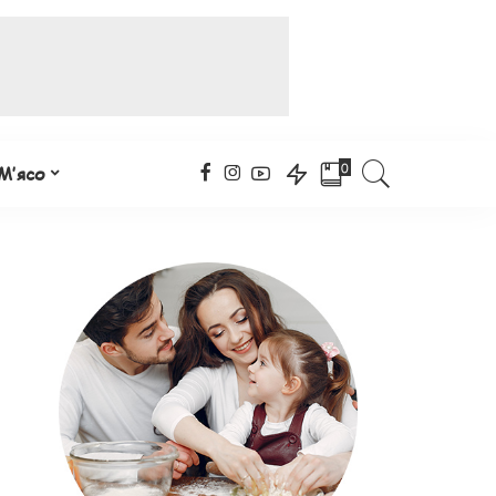
0
М’ясо