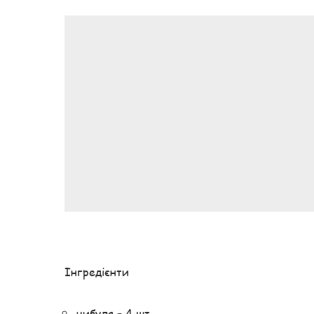
Інгредієнти
цибуля – 4 шт.