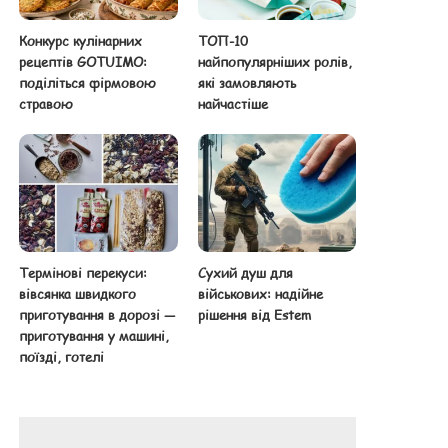
Конкурс кулінарних
ТОП-10
рецептів GOTUIMO:
найпопулярніших ролів,
поділіться фірмовою
які замовляють
стравою
найчастіше
Термінові перекуси:
Сухий душ для
вівсянка швидкого
військових: надійне
приготування в дорозі —
рішення від Estem
приготування у машині,
поїзді, готелі