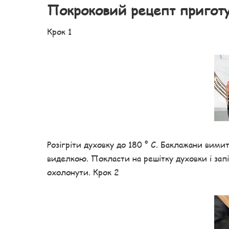
Покроковий рецепт пригот
Крок 1
Розігріти духовку до 180 ° С. Баклажани вим
виделкою. Покласти на решітку духовки і запі
охолонути. Крок 2