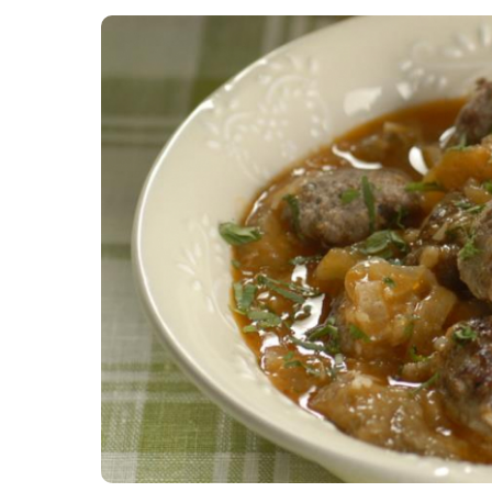
Картопля з м’ясом
Мясо по-французьки
Шинка
Рецепти із фаршу