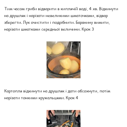
Тим часом гриби відварити в киплячій воді, 4 хв. Відкинути
на друшляк і нарізати невеликими шматочками, відвар
зберегти. Лук очистити і подрібнити. Баранину вимити,
нарізати шматками середньої величини. Крок 3
Картопля відкинути на друшляк і дати обсохнути, потім
нарізати тонкими кружальцями. Крок 4