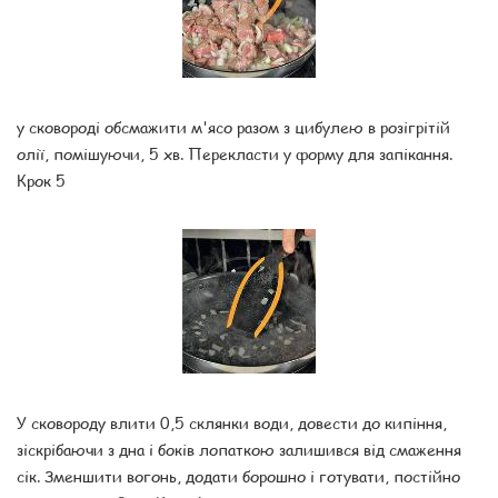
у сковороді обсмажити м'ясо разом з цибулею в розігрітій
олії, помішуючи, 5 хв. Перекласти у форму для запікання.
Крок 5
У сковороду влити 0,5 склянки води, довести до кипіння,
зіскрібаючи з дна і боків лопаткою залишився від смаження
сік. Зменшити вогонь, додати борошно і готувати, постійно