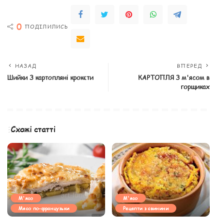
0
ПОДІЛИЛИСЬ
НАЗАД
ВПЕРЕД
Шийки З картопляні крокєти
КАРТОПЛЯ З м'ясом в
горщиках
Схожі статті
М'ясо
М'ясо
Мясо по-французьки
Рецепти з свинини