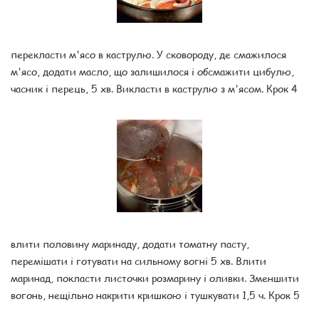
перекласти м'ясо в каструлю. У сковороду, де смажилося
м'ясо, додати масло, що залишилося і обсмажити цибулю,
часник і перець, 5 хв. Викласти в каструлю з м'ясом. Крок 4
влити половину маринаду, додати томатну пасту,
перемішати і готувати на сильному вогні 5 хв. Влити
маринад, покласти листочки розмарину і оливки. Зменшити
вогонь, нещільно накрити кришкою і тушкувати 1,5 ч. Крок 5