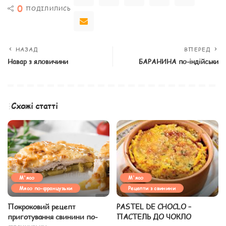
0
ПОДІЛИЛИСЬ
НАЗАД
ВПЕРЕД
Навар з яловичини
БАРАНИНА по-індійськи
Схожі статті
М'ясо
М'ясо
Мясо по-французьки
Рецепти з свинини
Покроковий рецепт
PASTEL DE CHOCLO –
приготування свинини по-
ПАСТЕЛЬ ДО ЧОКЛО