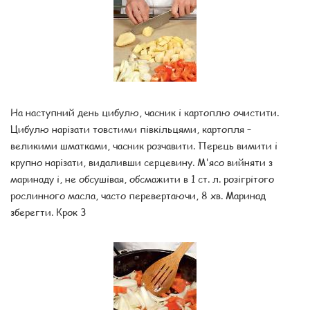
На наступний день цибулю, часник і картоплю очистити.
Цибулю нарізати товстими півкільцями, картопля –
великими шматками, часник розчавити. Перець вимити і
крупно нарізати, видаливши серцевину. М'ясо вийняти з
маринаду і, не обсушівая, обсмажити в 1 ст. л. розігрітого
рослинного масла, часто перевертаючи, 8 хв. Маринад
зберегти. Крок 3