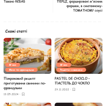
Тавано КЄБАБ
ПЕРЦІ, фаршировані м'ясним
фаршем, в сметанному-
ТОМАТНОМУ соусі
Схожі статті
М'ясо
М'ясо
Мясо по-французьки
Рецепти з свинини
Покроковий рецепт
PASTEL DE CHOCLO –
приготування свинини по-
ПАСТЕЛЬ ДО ЧОКЛО
французьки
29.11.2022
13.05.2024