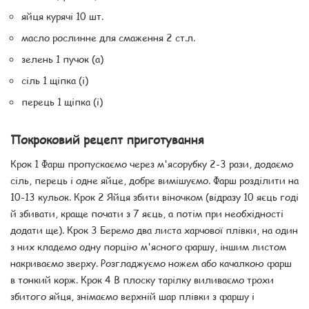
яйця курячі 10 шт.
масло рослинне для смаження 2 ст.л.
зелень 1 пучок (а)
сіль 1 щіпка (і)
перець 1 щіпка (і)
Покроковий рецепт приготування
Крок 1 Фарш пропускаємо через м'ясорубку 2-3 рази, додаємо
сіль, перець і одне яйце, добре вимішуємо. Фарш розділити на
10-13 кульок. Крок 2 Яйця збити віночком (відразу 10 яєць годі
й збивати, краще почати з 7 яєць, а потім при необхідності
додати ще). Крок 3 Беремо два листа харчової плівки, на один
з них кладемо одну порцію м'ясного фаршу, іншим листом
накриваємо зверху. Розгладжуємо ножем або качалкою фарш
в тонкий корж. Крок 4 В плоску тарілку виливаємо трохи
збитого яйця, знімаємо верхній шар плівки з фаршу і