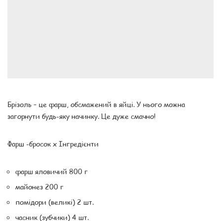
Брізоль – це фарш, обсмажений в яйці. У нього можна
загорнути будь-яку начинку. Це дуже смачно!
Фарш -бросок x Інгредієнти
фарш яловичий 800 г
майонез 200 г
помідори (великі) 2 шт.
часник (зубчики) 4 шт.