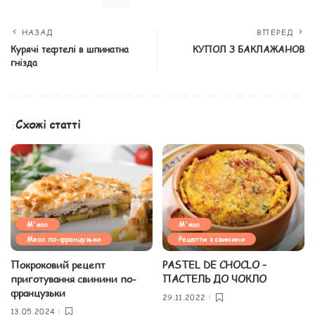
НАЗАД
ВПЕРЕД
Курячі тефтелі в шпинатна
КУПОЛ З БАКЛАЖАНОВ
гнізда
Схожі статті
М'ясо
М'ясо
Мясо по-французьки
Рецепти з свинини
Покроковий рецепт
PASTEL DE CHOCLO –
приготування свинини по-
ПАСТЕЛЬ ДО ЧОКЛО
французьки
29.11.2022
13.05.2024