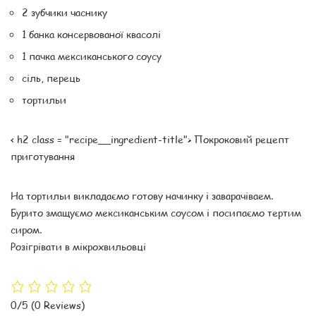
2 зубчики часнику
1 банка консервованої квасолі
1 пачка мексиканського соусу
сіль, перець
тортильи
< h2 class = "recipe__ingredient-title"> Покроковий рецепт
приготування
На тортильи викладаємо готову начинку і заварачіваем.
Бурито змащуємо мексиканським соусом і посипаємо тертим
сиром.
Розігрівати в мікрохвильовці
0/5
(0 Reviews)