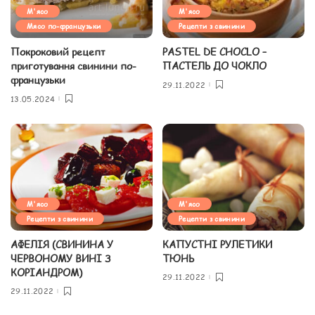
М'ясо
М'ясо
Мясо по-французьки
Рецепти з свинини
Покроковий рецепт
PASTEL DE CHOCLO –
приготування свинини по-
ПАСТЕЛЬ ДО ЧОКЛО
французьки
29.11.2022
13.05.2024
М'ясо
М'ясо
Рецепти з свинини
Рецепти з свинини
АФЕЛІЯ (СВИНИНА У
КАПУСТНІ РУЛЕТИКИ
ЧЕРВОНОМУ ВИНІ З
ТЮНЬ
КОРІАНДРОМ)
29.11.2022
29.11.2022