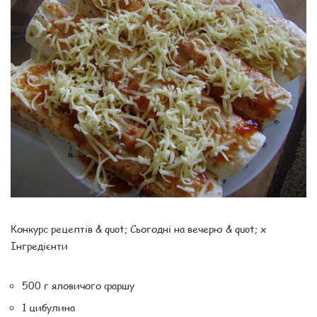
Конкурс рецептів & quot; Сьогодні на вечерю & quot; x
Інгредієнти
500 г яловичого фаршу
1 цибулина