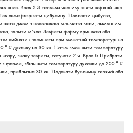
ою вниз. Крок 2 З головки часнику зняти верхній шар
 Так само розрізати цибулину. Покласти цибулю,
3 Змішати джем з невеликою кількістю коли, лимонним
лою, залити м'ясо. Закрити форму кришкою або
тім вийняти і залишити при кімнатній температурі на
200 ° С духовку на 30 хв. Потім зменшити температуру
 вгору, знову закрити, готувати 2 ч. Крок 5 Прибрати
ну з форми, збільшити температуру духовки до 200 ° С
инки, приблизно 30 хв. Подавати буженину гарячої або