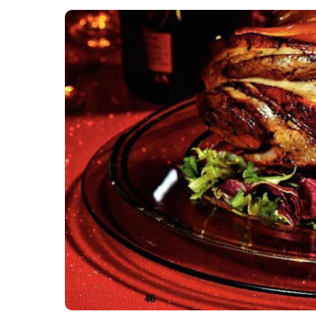
Картопля з м’ясом
Мясо по-французьки
Шинка
Рецепти із фаршу