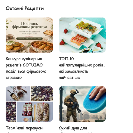
Останні Рецепти
Конкурс кулінарних
ТОП-10
рецептів GOTUIMO:
найпопулярніших ролів,
поділіться фірмовою
які замовляють
стравою
найчастіше
Термінові перекуси:
Сухий душ для