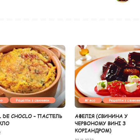
со
Рецепти з свинини
М'ясо
Рецепти з свини
L DE CHOCLO – ПАСТЕЛЬ
АФЕЛІЯ (СВИНИНА У
КЛО
ЧЕРВОНОМУ ВИНІ З
КОРІАНДРОМ)
2
29.11.2022