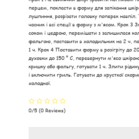
перцем, покласти в форму для запікання шкір
лушпиння, розрізати головку поперек навпіл.
часник і всі спеції в форму з м'ясом. Крок 
соком і цедрою, перемішати з залишилася ко
фольгою, поставити в холодильник на 2 ч, по
1 ч. Крок 4 Поставити форму в розігріту до 
духовки до 150 ° С, перевернути м'ясо шкірою
кришку або фольгу, готувати 1 ч. Злити ріди
і включити гриль. Готувати до хрусткої скор
холодної.
0/5
(0 Reviews)