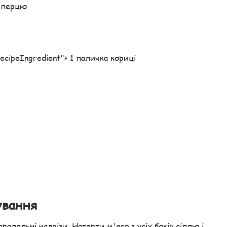
о перцю
"recipeIngredient"> 1 паличка кориці
ування
ралельні надрізи. Натерти м'ясо з усіх боків сіллю і