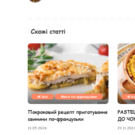
Схожі статті
М'ясо
Мясо по-французьки
М'я
Покроковий рецепт приготування
PASTE
свинини по-французьки
ДО ЧО
13.05.2024
29.11.202