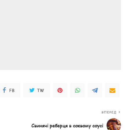
FB
TW
ВПЕРЕД
Свинячі реберця в соєвому соусі