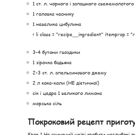
1 ст. л. чорного і запашного свежемолотог
1 головка часнику
1 невелика цибулина
< li class = "recipe__ingredient" itemprop = 
3-4 бутони гвоздики
1 зірочка бадьяна
2-3 ст. л. апельсинового джему
2 л кока-коли (НЕ дієтичної)
сік і цедра 1 великого лимона
морська сіль
Покроковий рецепт пригот
Крок 1 На свинячий шкірі зробити неглибокі па