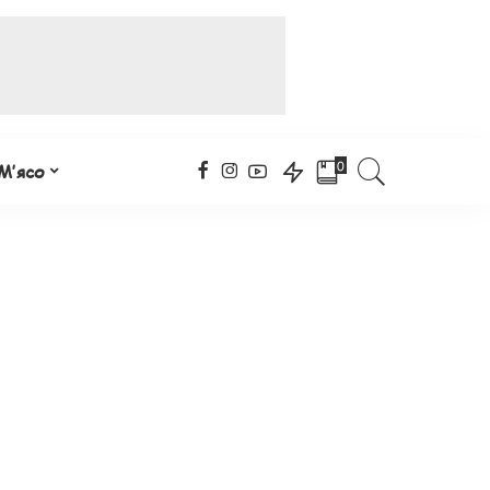
0
М’ясо