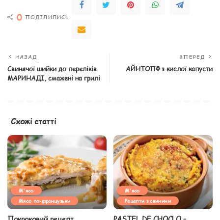
0
ПОДІЛИЛИСЬ
НАЗАД
ВПЕРЕД
Свинячої шийки до переліків
АЙНТОПФ з кислої капусти
МАРИНАДІ, смажені на грилі
Схожі статті
М'ясо
М'ясо
Мясо по-французьки
Рецепти з свинини
Покроковий рецепт
PASTEL DE CHOCLO –