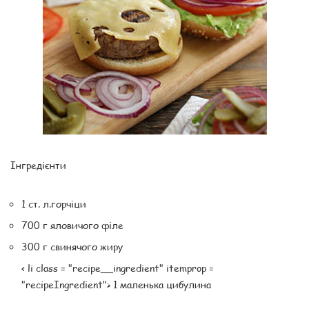
Інгредієнти
1 ст. л.горчіци
700 г яловичого філе
300 г свинячого жиру
< li class = "recipe__ingredient" itemprop =
"recipeIngredient"> 1 маленька цибулина