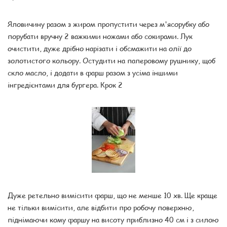
Яловичину разом з жиром пропустити через м'ясорубку або
порубати вручну 2 важкими ножами або сокирами. Лук
очистити, дуже дрібно нарізати і обсмажити на олії до
золотистого кольору. Остудити на паперовому рушнику, щоб
скло масло, і додати в фарш разом з усіма іншими
інгредієнтами для бургера. Крок 2
Дуже ретельно вимісити фарш, що не менше 10 хв. Ще краще
не тільки вимісити, але відбити про робочу поверхню,
піднімаючи кому фаршу на висоту приблизно 40 см і з силою