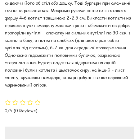
кидаючи його об стіл або дошку. Тоді бургери при смаженні
точно не розваляться. Мокрими руками зліпити з готового
фаршу 4-6 котлет товщиною 2-2,5 см. Викласти котлети на
прокаленную і змащену маслом грати і обсмажити на добре
прогоріли вугіллі – спочатку на сильних вугіллі по 30 сек. з
кожного боку, а потім на слабких (для цього розгребти
вугілля під гратами), 6-7 хв. для середньої прожарювання.
Одночасно підсмажити половинки булочок, розрізаною
стороною вниз. Бургер подається відкритим: на одній
половині булки котлета і шматочок сиру, на інший – лист
салату, кружечки помідора, кільця цибулі і тонко нарізаний
маринований огірок.
0/5
(0 Reviews)