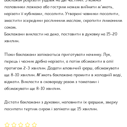
половинки ложкою або гострим ножем вийняти м'якоть,
нарізати її кубиками, посолити. Утворені човники посолити,
змастити зсередини рослинним маслом, скропити лимонним
соком.
Баклажани викласти на деко, поставити в духовку на 15-20
хвилин.
Поки баклажани запікаються приготувати начинку. Лук,
перець і часник дрібно нарізати, а потім обсмажити в олії
протягом 2-3 хвилин. Додати яловичий фарш, обсмажувати
ще 8-10 хвилин. М'якоть баклажана промити в холодній воді,
віджати. Викласти в сковороду разом з томатами і
обсмажувати ще 8-10 хвилин.
Дістати баклажани з духовки, наповнити їх фаршем, зверху
посипати тертим сиром і запікати ще 15 хвилин.