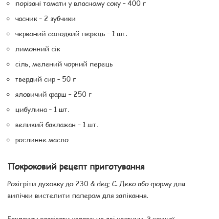
порізані томати у власному соку – 400 г
часник – 2 зубчики
червоний солодкий перець – 1 шт.
лимонний сік
сіль, мелений чорний перець
твердий сир – 50 г
яловичий фарш – 250 г
цибулина – 1 шт.
великий баклажан – 1 шт.
рослинне масло
Покроковий рецепт приготування
Розігріти духовку до 230 & deg; C. Деко або форму для
випічки вистелити папером для запікання.
Баклажан розрізати уздовж на дві частини. З кожної