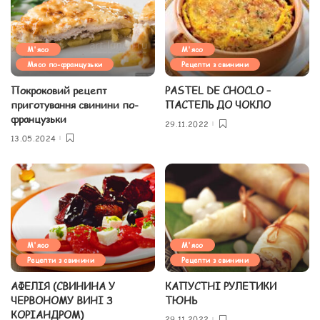
М'ясо
М'ясо
Мясо по-французьки
Рецепти з свинини
Покроковий рецепт
PASTEL DE CHOCLO –
приготування свинини по-
ПАСТЕЛЬ ДО ЧОКЛО
французьки
29.11.2022
13.05.2024
М'ясо
М'ясо
Рецепти з свинини
Рецепти з свинини
АФЕЛІЯ (СВИНИНА У
КАПУСТНІ РУЛЕТИКИ
ЧЕРВОНОМУ ВИНІ З
ТЮНЬ
КОРІАНДРОМ)
29.11.2022