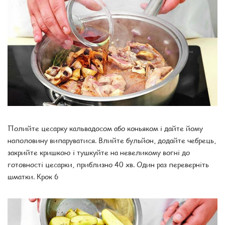
Полийте цесарку кальвадосом або коньяком і дайте йому
наполовину випаруватися. Влийте бульйон, додайте чебрець,
закрийте кришкою і тушкуйте на невеликому вогні до
готовності цесарки, приблизно 40 хв. Один раз переверніть
шматки. Крок 6