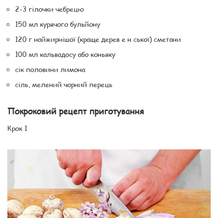
2-3 гілочки чебрецю
150 мл курячого бульйону
120 г найжирнішої (краще дерев е н ської) сметани
100 мл кальвадосу або коньяку
сік половини лимона
сіль, мелений чорний перець
Покроковий рецепт приготування
Крок 1