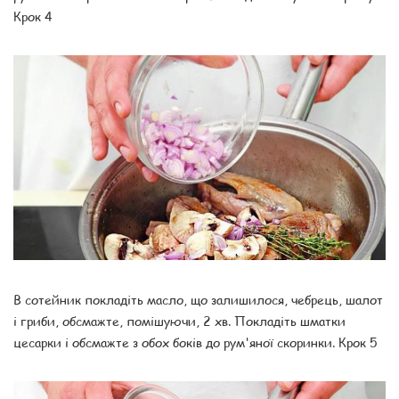
Крок 4
В сотейник покладіть масло, що залишилося, чебрець, шалот
і гриби, обсмажте, помішуючи, 2 хв. Покладіть шматки
цесарки і обсмажте з обох боків до рум'яної скоринки. Крок 5