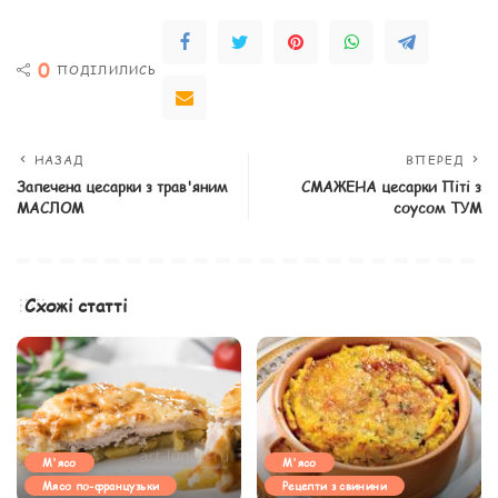
0
ПОДІЛИЛИСЬ
НАЗАД
ВПЕРЕД
Запечена цесарки з трав'яним
СМАЖЕНА цесарки Піті з
МАСЛОМ
соусом ТУМ
Схожі статті
М'ясо
М'ясо
Мясо по-французьки
Рецепти з свинини