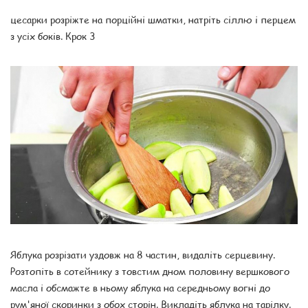
цесарки розріжте на порційні шматки, натріть сіллю і перцем
з усіх боків. Крок 3
Яблука розрізати уздовж на 8 частин, видаліть серцевину.
Розтопіть в сотейнику з товстим дном половину вершкового
масла і обсмажте в ньому яблука на середньому вогні до
рум'яної скоринки з обох сторін. Викладіть яблука на тарілку.