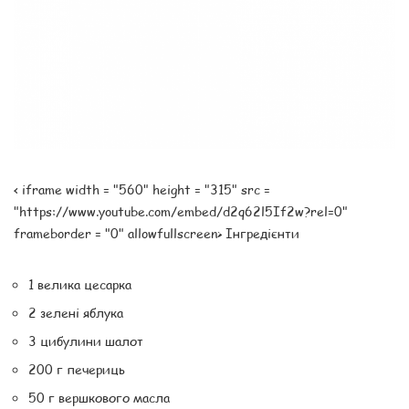
< iframe width = "560" height = "315" src =
"https://www.youtube.com/embed/d2q62l5If2w?rel=0"
frameborder = "0" allowfullscreen> Інгредієнти
1 велика цесарка
2 зелені яблука
3 цибулини шалот
200 г печериць
50 г вершкового масла