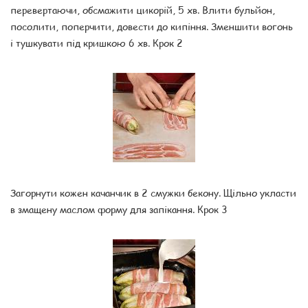
перевертаючи, обсмажити цикорій, 5 хв. Влити бульйон,
посолити, поперчити, довести до кипіння. Зменшити вогонь
і тушкувати під кришкою 6 хв. Крок 2
Загорнути кожен качанчик в 2 смужки бекону. Щільно укласти
в змащену маслом форму для запікання. Крок 3