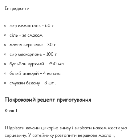
Інгредієнти
сир емменталь – 60 г
сіль – за смаком
масло вершкове – 30 г
сир маскарпоне – 100 г
бульйон курячий – 250 мл
білий цикорій – 4 качана
смужки бекону – 8 шт .
Покроковий рецепт приготування
Крок 1
Підрізати качани цикорію знизу і вирізати ножем жестк ую
серцевину. У сотейнику розтопити вершкове масло і,