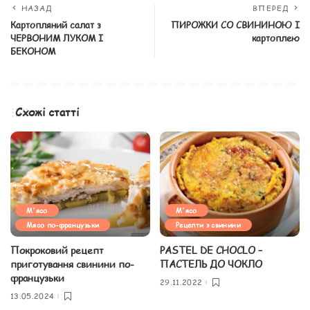
НАЗАД
ВПЕРЕД
Картопляний салат з
ПИРОЖКИ СО СВИНИНОЮ І
ЧЕРВОНИМ ЛУКОМ І
картоплею
БЕКОНОМ
Схожі статті
М'ясо
М'ясо
Мясо по-французьки
Рецепти з свинини
Покроковий рецепт
PASTEL DE CHOCLO –
приготування свинини по-
ПАСТЕЛЬ ДО ЧОКЛО
французьки
29.11.2022
13.05.2024