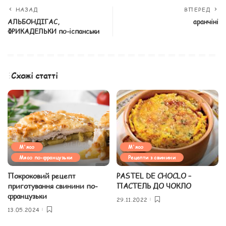
НАЗАД
ВПЕРЕД
АЛЬБОНДІГАС,
аранчіні
ФРИКАДЕЛЬКИ по-іспанськи
Схожі статті
М'ясо
М'ясо
Мясо по-французьки
Рецепти з свинини
Покроковий рецепт
PASTEL DE CHOCLO –
приготування свинини по-
ПАСТЕЛЬ ДО ЧОКЛО
французьки
29.11.2022
13.05.2024