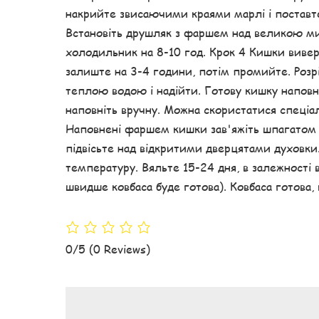
накрийте звисаючими краями марлі і поставте
Встановіть друшляк з фаршем над великою миск
холодильник на 8-10 год. Крок 4 Кишки вивер
залиште на 3-4 години, потім промийте. Роз
теплою водою і надійти. Готову кишку наповн
наповніть вручну. Можна скористатися спеці
Наповнені фаршем кишки зав'яжіть шпагатом з
підвісьте над відкритими дверцятами духовки.
температуру. Вяльте 15-24 дня, в залежності в
швидше ковбаса буде готова). Ковбаса готова,
0/5
(0 Reviews)