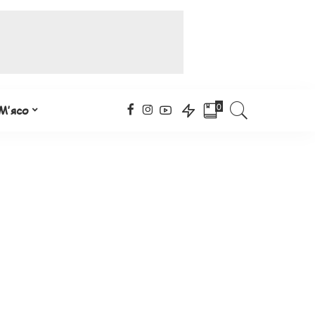
0
М’ясо