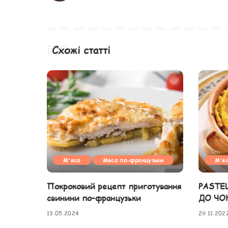
Схожі статті
М'ясо
Мясо по-французьки
М'я
Покроковий рецепт приготування
PASTE
свинини по-французьки
ДО ЧО
13.05.2024
29.11.202