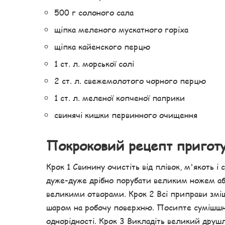
500 г солоного сала
щіпка меленого мускатного горіха
щіпка кайенского перцю
1 ст. л. морської солі
2 ст. л. свежемолотого чорного перцю
1 ст. л. меленої копченої паприки
свинячі кишки первинного очищення
Покроковий рецепт пригот
Крок 1 Свинину очистіть від плівок, м'якоть
дуже-дуже дрібно порубати великим ножем або
великими отворами. Крок 2 Всі приправи зміш
шаром на робочу поверхню. Посипте сумішшю
однорідності. Крок 3 Викладіть великий друшл