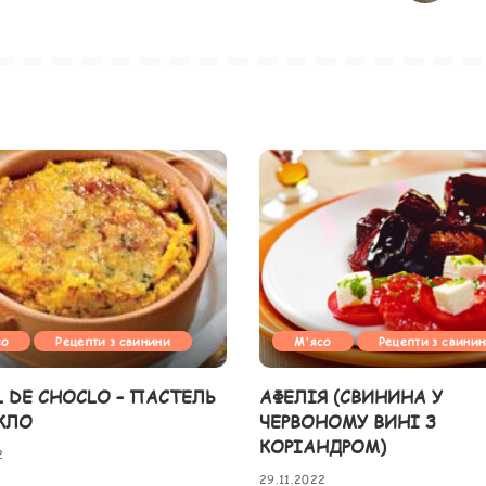
со
Рецепти з свинини
М'ясо
Рецепти з свини
L DE CHOCLO – ПАСТЕЛЬ
АФЕЛІЯ (СВИНИНА У
КЛО
ЧЕРВОНОМУ ВИНІ З
КОРІАНДРОМ)
2
29.11.2022