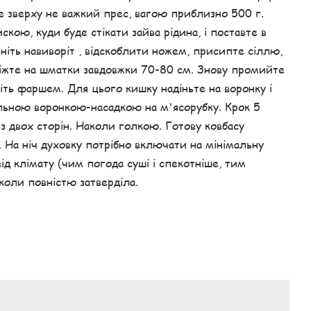
 зверху не важкий прес, вагою приблизно 500 г.
ою, куди буде стікати зайва рідина, і поставте в
ніть навиворіт , відскоблити ножем, присипте сіллю,
ріжте на шматки завдовжки 70-80 см. Знову промийте
іть фаршем. Для цього кишку надіньте на воронку і
альною воронкою-насадкою на м'ясорубку. Крок 5
 двох сторін. Наколи голкою. Готову ковбасу
 На ніч духовку потрібно включати на мінімальну
ід клімату (чим погода суші і спекотніше, тим
 коли повністю затверділа.