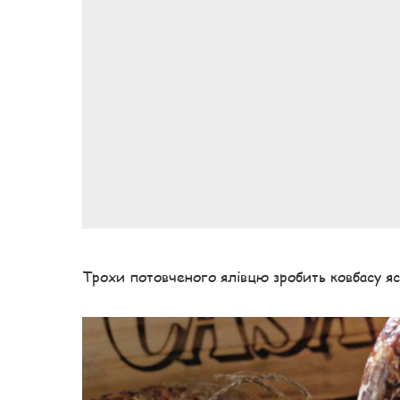
Трохи потовченого ялівцю зробить ковбасу яск