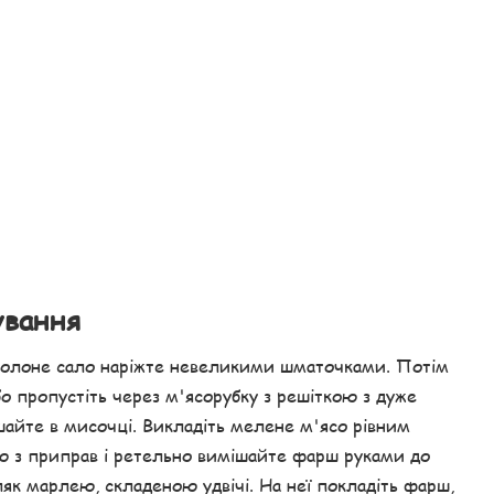
ування
 і солоне сало наріжте невеликими шматочками. Потім
 пропустіть через м'ясорубку з решіткою з дуже
айте в мисочці. Викладіть мелене м'ясо рівним
 з приправ і ретельно вимішайте фарш руками до
як марлею, складеною удвічі. На неї покладіть фарш,