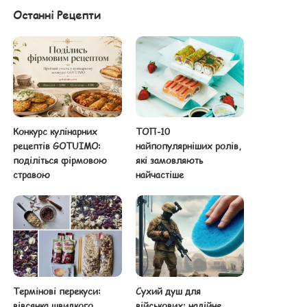
Останні Рецепти
Конкурс кулінарних
ТОП-10
рецептів GOTUIMO:
найпопулярніших ролів,
поділіться фірмовою
які замовляють
стравою
найчастіше
Термінові перекуси:
Сухий душ для
вівсянка швидкого
військових: надійне