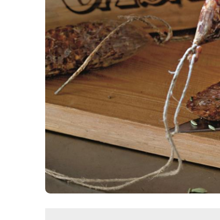
Картопля з м’ясом
Мясо по-французьки
Шинка
Рецепти із фаршу