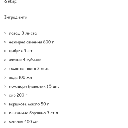
& nbsp;
Інгредієнти
лаваш 3 листа
нежирна свинина 800 г
цибуля 3 шт.
часник 4 зубчики
томатна паста 3 ст.л.
вода 100 мл
помідори (невеликі) 5 шт.
сир 200 г
вершкове масло 50 г
пшеничне борошно 3 ст.л.
молоко 400 мл