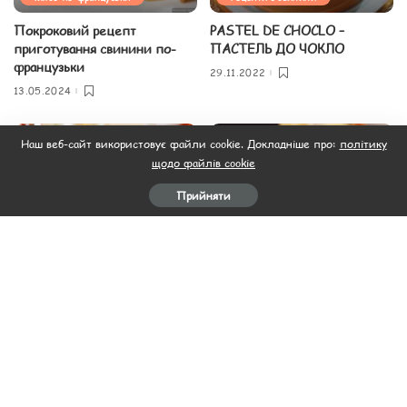
Покроковий рецепт
PASTEL DE CHOCLO –
приготування свинини по-
ПАСТЕЛЬ ДО ЧОКЛО
французьки
29.11.2022
13.05.2024
Наш веб-сайт використовує файли cookie. Докладніше про:
політику
щодо файлів cookie
Прийняти
М'ясо
М'ясо
Рецепти з свинини
Рецепти з свинини
АФЕЛІЯ (СВИНИНА У
КАПУСТНІ РУЛЕТИКИ
ЧЕРВОНОМУ ВИНІ З
ТЮНЬ
КОРІАНДРОМ)
29.11.2022
29.11.2022
Завантажити ще