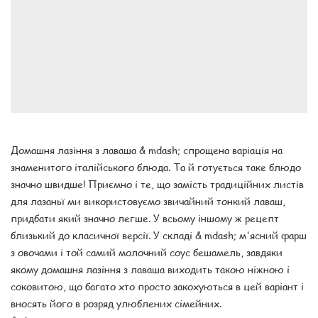
Домашня лазіння з лаваша & mdash; спрощена варіація на
знаменитого італійського блюда. Та й готується таке блюдо
значно швидше! Приємно і те, що замість традиційних листів
для лазаньї ми використовуємо звичайний тонкий лаваш,
придбати який значно легше. У всьому іншому ж рецепт
близький до класичної версії. У складі & mdash; м'ясний фарш
з овочами і той самий молочний соус бешамель, завдяки
якому домашня лазіння з лаваша виходить такою ніжною і
соковитою, що багато хто просто закохуються в цей варіант і
вносять його в розряд улюблених сімейних.