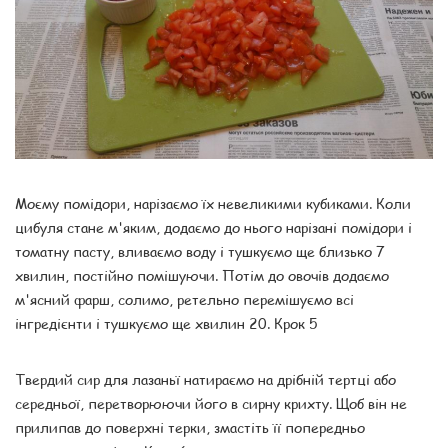
Моєму помідори, нарізаємо їх невеликими кубиками. Коли
цибуля стане м'яким, додаємо до нього нарізані помідори і
томатну пасту, вливаємо воду і тушкуємо ще близько 7
хвилин, постійно помішуючи. Потім до овочів додаємо
м'ясний фарш, солимо, ретельно перемішуємо всі
інгредієнти і тушкуємо ще хвилин 20. Крок 5
Твердий сир для лазаньї натираємо на дрібній тертці або
середньої, перетворюючи його в сирну крихту. Щоб він не
прилипав до поверхні терки, змастіть її попередньо