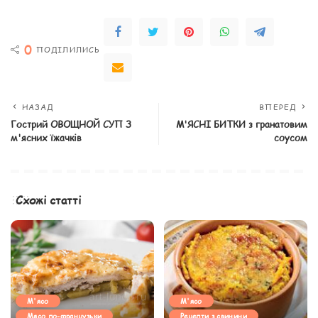
0
ПОДІЛИЛИСЬ
НАЗАД
ВПЕРЕД
Гострий ОВОЩНОЙ СУП З
М'ЯСНІ БИТКИ з гранатовим
м'ясних їжачків
соусом
Схожі статті
М'ясо
М'ясо
Мясо по-французьки
Рецепти з свинини