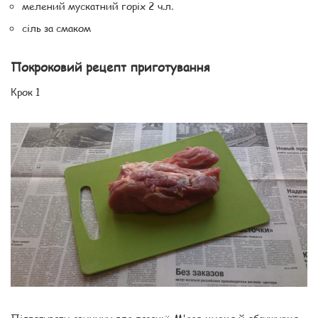
мелений мускатний горіх 2 ч.л.
сіль за смаком
Покроковий рецепт приготування
Крок 1
Підготувати свинину для лазаньї. М'ясо миємо й обсушуємо