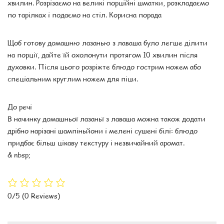
хвилин. Розрізаємо на великі порційні шматки, розкладаємо
по тарілках і подаємо на стіл. Корисна порада
Щоб готову домашню лазанью з лаваша було легше ділити
на порції, дайте їй охолонути протягом 10 хвилин після
духовки. Після цього розріжте блюдо гострим ножем або
спеціальним круглим ножем для піци.
До речі
В начинку домашньої лазаньї з лаваша можна також додати
дрібно нарізані шампіньйони і мелені сушені білі: блюдо
придбає більш цікаву текстуру і незвичайний аромат.
& nbsp;
0/5
(0 Reviews)