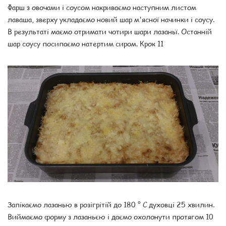
Фарш з овочами і соусом накриваємо наступним листом
лаваша, зверху укладаємо новий шар м'ясної начинки і соусу.
В результаті маємо отримати чотири шари лазаньї. Останній
шар соусу посипаємо натертим сиром. Крок 11
Запікаємо лазанью в розігрітій до 180 ° С духовці 25 хвилин.
Виймаємо форму з лазаньєю і даємо охолонути протягом 10