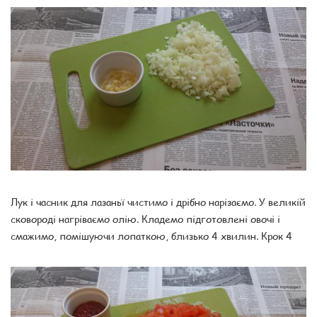
Лук і часник для лазаньї чистимо і дрібно нарізаємо. У великій
сковороді нагріваємо олію. Кладемо підготовлені овочі і
смажимо, помішуючи лопаткою, близько 4 хвилин. Крок 4