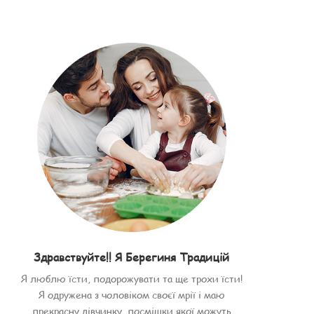
Здравствуйте!! Я Берегиня Традицій
Я люблю їсти, подорожувати та ще трохи їсти!
Я одружена з чоловіком своєї мрії і маю
прекрасну дівчинку, посмішки якої можуть