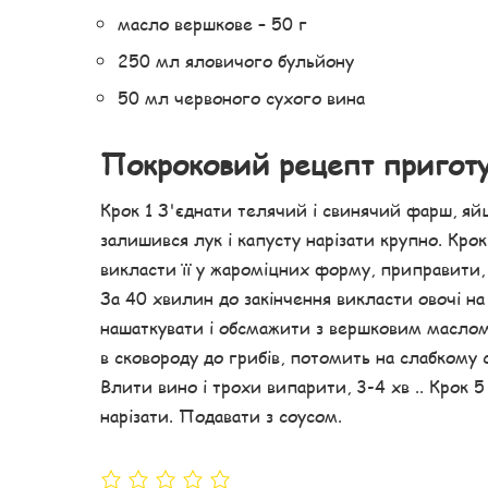
масло вершкове – 50 г
250 мл яловичого бульйону
50 мл червоного сухого вина
Покроковий рецепт пригот
Крок 1 З'єднати телячий і свинячий фарш, яйц
залишився лук і капусту нарізати крупно. К
викласти її у жароміцних форму, приправити, 
За 40 хвилин до закінчення викласти овочі на
нашаткувати і обсмажити з вершковим маслом
в сковороду до грибів, потомить на слабкому
Влити вино і трохи випарити, 3-4 хв .. Крок 5
нарізати. Подавати з соусом.