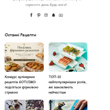
скрасити день будь-кого!
Останні Рецепти
Конкурс кулінарних
ТОП-10
рецептів GOTUIMO:
найпопулярніших ролів,
поділіться фірмовою
які замовляють
стравою
найчастіше