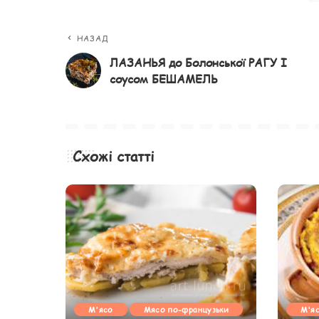
НАЗАД
ЛАЗАНЬЯ до Болонської РАГУ І
соусом БЕШАМЕЛЬ
Схожі статті
М'ясо
Мясо по-французьки
М'я