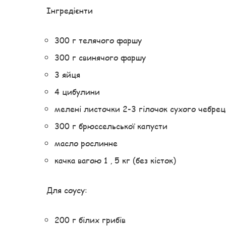
Інгредієнти
300 г телячого фаршу
300 г свинячого фаршу
3 яйця
4 цибулини
мелені листочки 2-3 гілочок сухого чебре
300 г брюссельської капусти
масло рослинне
качка вагою 1 , 5 кг (без кісток)
Для соусу:
200 г білих грибів