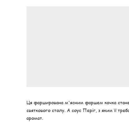
Ця фарширована м'ясним фаршем качка стане 
святкового столу. А соус Періг, з яким її тре
аромат.