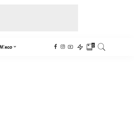
0
М’ясо