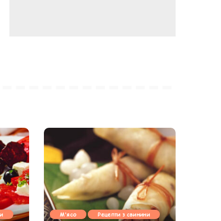
ни
М'ясо
Рецепти з свинини