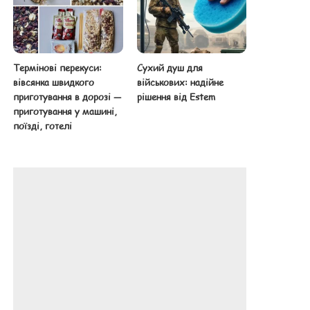
Термінові перекуси:
Сухий душ для
вівсянка швидкого
військових: надійне
приготування в дорозі —
рішення від Estem
приготування у машині,
поїзді, готелі