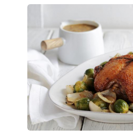
Картопля з м’ясом
Мясо по-французьки
Шинка
Рецепти із фаршу