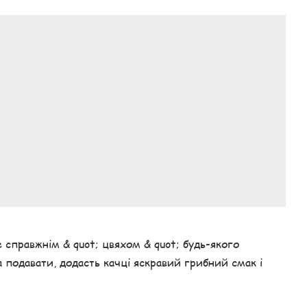
справжнім & quot; цвяхом & quot; будь-якого
ба подавати, додасть качці яскравий грибний смак і