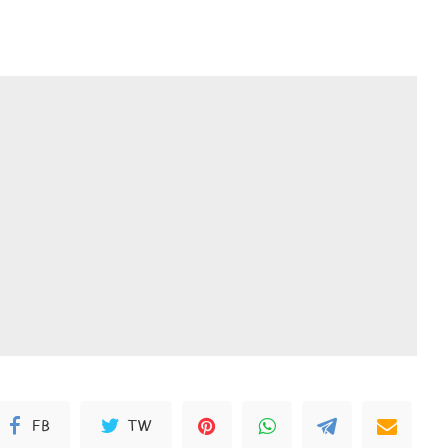
FB
TW