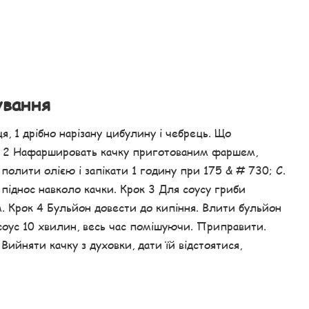
ування
я, 1 дрібно нарізану цибулину і чебрець. Що
рок 2 Нафаршировать качку приготованим фаршем,
полити олією і запікати 1 годину при 175 & # 730; С.
 піднос навколо качки. Крок 3 Для соусу гриби
. Крок 4 Бульйон довести до кипіння. Влити бульйон
 соус 10 хвилин, весь час помішуючи. Приправити.
 Вийняти качку з духовки, дати їй відстоятися,