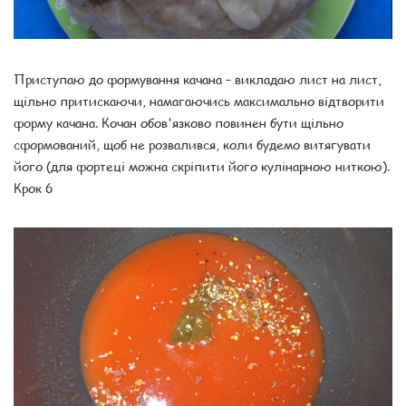
Приступаю до формування качана – викладаю лист на лист,
щільно притискаючи, намагаючись максимально відтворити
форму качана. Кочан обов'язково повинен бути щільно
сформований, щоб не розвалився, коли будемо витягувати
його (для фортеці можна скріпити його кулінарною ниткою).
Крок 6