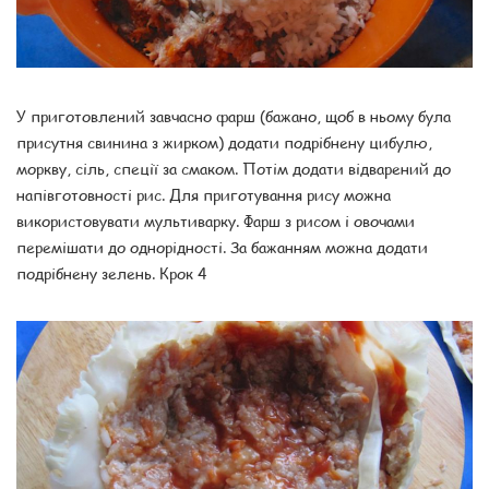
У приготовлений завчасно фарш (бажано, щоб в ньому була
присутня свинина з жирком) додати подрібнену цибулю,
моркву, сіль, спеції за смаком. Потім додати відварений до
напівготовності рис. Для приготування рису можна
використовувати мультиварку. Фарш з рисом і овочами
перемішати до однорідності. За бажанням можна додати
подрібнену зелень. Крок 4