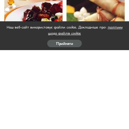
Наш веб-сайт використовує файли cookie. Докладніше про:
політику
М'ясо
М'ясо
щодо файлів cookie
Рецепти з свинини
Рецепти з свинини
Прийняти
АФЕЛІЯ (СВИНИНА У
КАПУСТНІ РУЛЕТИКИ
ЧЕРВОНОМУ ВИНІ З
ТЮНЬ
КОРІАНДРОМ)
29.11.2022
29.11.2022
Завантажити ще