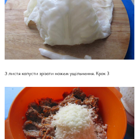
З листя капусти зрізати ножем ущільнення. Крок 3