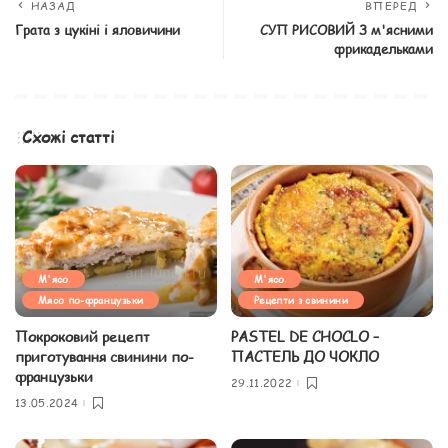
НАЗАД
ВПЕРЕД
Грата з цукіні і яловичини
СУП РИСОВИЙ З м'ясними
фрикадельками
Схожі статті
М'ясо
М'ясо
Мясо по-французьки
Рецепти з свинини
Покроковий рецепт
PASTEL DE CHOCLO –
приготування свинини по-
ПАСТЕЛЬ ДО ЧОКЛО
французьки
29.11.2022
13.05.2024