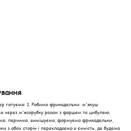
ування
ер готуємо: 1. Робимо фрикадельки: м'якуш
мо через м'ясорубку разом з фаршем та цибулею,
имо, перчимо, вимішуємо, формуємо фрикадельки,
и з обох сторін і перекладаємо в ємність, де будемо