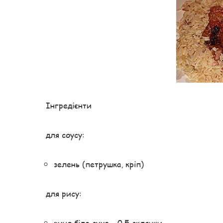
Інгредієнти
для соусу:
зелень (петрушка, кріп)
для рису:
вино біле сухе – 0,5 склянки