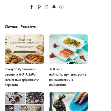
Останні Рецепти
Конкурс кулінарних
ТОП-10
рецептів GOTUIMO:
найпопулярніших ролів,
поділіться фірмовою
які замовляють
стравою
найчастіше