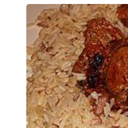
Картопля з м’ясом
Мясо по-французьки
Шинка
Рецепти із фаршу