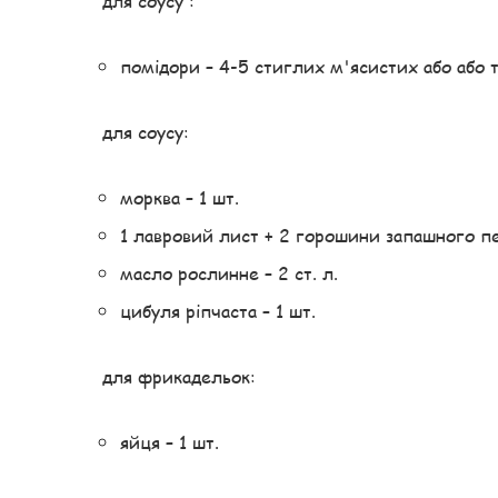
для соусу :
помідори – 4-5 стиглих м'ясистих або або 
для соусу:
морква – 1 шт.
1 лавровий лист + 2 горошини запашного 
масло рослинне – 2 ст. л.
цибуля ріпчаста – 1 шт.
для фрикадельок:
яйця – 1 шт.