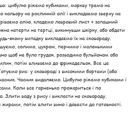
ерша: цибулю ріжемо кубиками, моркву тремо на
о кольору на рослинній олії і викладаємо зверху на
ігріваємо олію, кладемо лавровий лист + запашний
на натерти на тертці, викинувши шкірку, або обдати
будь-якому випадку викладаємо їх на сковороду.
ішуємо, солимо, цукром, перчимо і маленькими
шно щоб не було грудок, розводимо бульйоном або
вилин, потім вливаємо до фрикадельок. Все це
Готуємо рис: у сковороді з високими бортами (або
о часник. Часник видаляємо. Цибулю ріжемо кубиками і
сами. Коли все гарненько прожариться і по
. Злити воду з рису і викласти на сковороду,
 жирами, потім влити вино і довести до готовності.