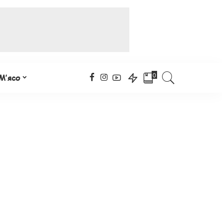
0
М’ясо