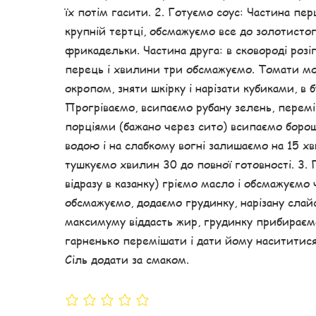
їх потім гасити. 2. Готуємо соус: Частина п
крупній тертці, обсмажуємо все до золотистог
фрикадельки. Частина друга: в сковороді роз
перець і хвилини три обсмажуємо. Томати мож
окропом, зняти шкірку і нарізати кубиками, в 
Прогріваємо, всипаємо рубану зелень, перем
порціями (бажано через сито) всипаємо боро
водою і на слабкому вогні залишаємо на 15 х
тушкуємо хвилин 30 до повної готовності. 3. 
відразу в казанку) гріємо масло і обсмажуєм
обсмажуємо, додаємо грудинку, нарізану слай
максимуму віддасть жир, грудинку прибираємо
гарненько перемішати і дати йому насититися
Сіль додати за смаком.