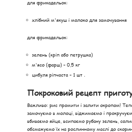
для фрикадельок:
хлібний м'якуш і молоко для замочування
для фрикадельок:
зелень (кріп або петрушка)
м'ясо (фарш) – 0,5 кг
цибуля ріпчаста – 1 шт .
Покроковий рецепт пригот
Важливо: рис промити і залити окропом! Теп
замочуємо в молоці, віджимаємо і прокручує
вбиваємо яйце, всипаємо рубану зелень, сол
обсмажуємо їх на рослинному маслі до скоринк