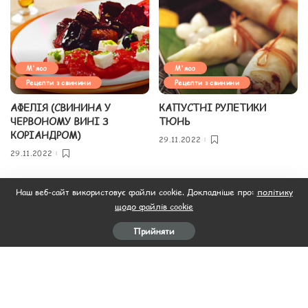
М'ясо
М'ясо
Рецепти з свинини
Рецепти з свинини
АФЕЛІЯ (СВИНИНА У
КАПУСТНІ РУЛЕТИКИ
ЧЕРВОНОМУ ВИНІ З
ТЮНЬ
КОРІАНДРОМ)
29.11.2022
29.11.2022
Завантажити ще
Наш веб-сайт використовує файли cookie. Докладніше про:
політику
щодо файлів cookie
Прийняти