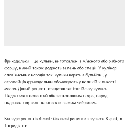
Фрикадельки – це кульки, виготовлені з м'ясного або рибного
фаршу, в який також додають зелень або спеції. У кулінарії
слов'янських народів такі кульки варять в бульйоні, у
європейців фрикадельки обсмажують у великій кількості
масла. Даний рецепт, представляє італійську кухню.
Подається з полентой або картопляним пюре, перед
подачею тефтелі посипають свіжим чебрецем.
Конкурс рецептів & quot; Святкові рецепти з куркою & quot; x
Інгредієнти