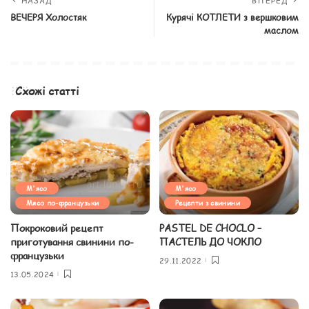
НАЗАД
ВПЕРЕД
ВЕЧЕРЯ Холостяк
Курячі КОТЛЕТИ з вершковим
маслом
Схожі статті
М'ясо
М'ясо
Мясо по-французьки
Рецепти з свинини
Покроковий рецепт
PASTEL DE CHOCLO –
приготування свинини по-
ПАСТЕЛЬ ДО ЧОКЛО
французьки
29.11.2022
13.05.2024