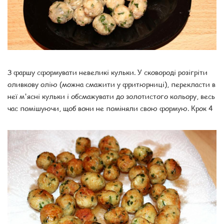
З фаршу сформувати невеликі кульки. У сковороді розігріти
оливкову олію (можна смажити у фритюрниці), перекласти в
неї м'ясні кульки і обсмажувати до золотистого кольору, весь
час помішуючи, щоб вони не поміняли свою формую. Крок 4