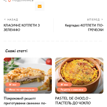
0
ПОДІЛИЛИСЬ
НАЗАД
ВПЕРЕД
КЛАСИЧНІ КОТЛЕТИ З
Кефтедес-КОТЛЕТИ ПО-
ЗЕЛЕННЮ
ГРЕЧЕСКИ
Схожі статті
М'ясо
М'ясо
Мясо по-французьки
Рецепти з свинини
Покроковий рецепт
PASTEL DE CHOCLO –
приготування свинини по-
ПАСТЕЛЬ ДО ЧОКЛО