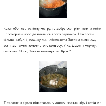
Казан або товстостінну каструлю добре розігріти, влити олію
і прожарити його до появи світлого серпанок. Покласти
кільця цибулі і, помішуючи, обсмажити його на сильному
вогні до темно-золотистого кольору, 7 хв. Додати моркву,
смажити 10 хв., Злегка помішуючи. Крок 5
Покласти в зірвак підготовлену долму, часник, зіру і коріандр,