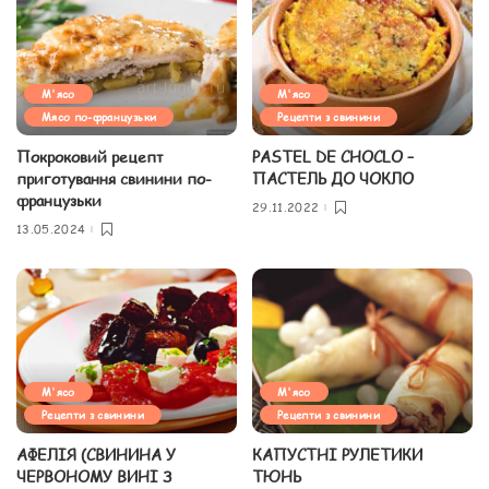
М'ясо
М'ясо
Мясо по-французьки
Рецепти з свинини
Покроковий рецепт
PASTEL DE CHOCLO –
приготування свинини по-
ПАСТЕЛЬ ДО ЧОКЛО
французьки
29.11.2022
13.05.2024
М'ясо
М'ясо
Рецепти з свинини
Рецепти з свинини
АФЕЛІЯ (СВИНИНА У
КАПУСТНІ РУЛЕТИКИ
ЧЕРВОНОМУ ВИНІ З
ТЮНЬ