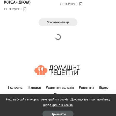
КОРІАНДРОМ)
29.11.2022
29.11.2022
Завантажити ще
Головна
Пляцок
Рецепти салатів
Рецепти
Відео
М’ясо
Наш веб-сайт використовує файли cookie. Докладніше про:
політику
щодо файлів cookie
© 2012–2026 Всі права захищено. Зроблено з
до людей.
Прийняти