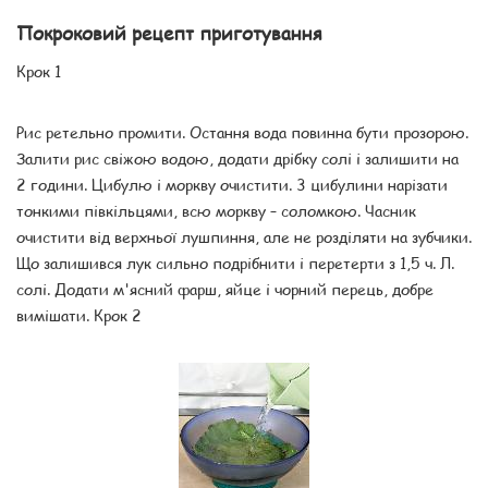
Покроковий рецепт приготування
Крок 1
Рис ретельно промити. Остання вода повинна бути прозорою.
Залити рис свіжою водою, додати дрібку солі і залишити на
2 години. Цибулю і моркву очистити. 3 цибулини нарізати
тонкими півкільцями, всю моркву – соломкою. Часник
очистити від верхньої лушпиння, але не розділяти на зубчики.
Що залишився лук сильно подрібнити і перетерти з 1,5 ч. Л.
солі. Додати м'ясний фарш, яйце і чорний перець, добре
вимішати. Крок 2