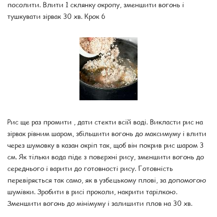
посолити. Влити 1 склянку окропу, зменшити вогонь і
тушкувати зірвак 30 хв. Крок 6
Рис ще раз промити , дати стекти всій воді. Викласти рис на
зірвак рівним шаром, збільшити вогонь до максимуму і влити
через шумовку в казан окріп так, щоб він покрив рис шаром 3
см. Як тільки вода піде з поверхні рису, зменшити вогонь до
середнього і варити до готовності рису. Готовність
перевіряється так само, як в узбецькому плові, за допомогою
шумівки. Зробити в рисі проколи, накрити тарілкою.
Зменшити вогонь до мінімуму і залишити плов на 30 хв.