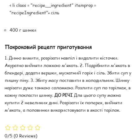
< li class = "recipe__ingredient" itemprop =
"recipeIngredient"> сіль
400 г шинки
Покроковий рецепт приготування
1. Диню вимити, розрізати навпіл і видалити кісточки.
Акуратно вийняти ложкою м'якоть. 2. Подрібнити м'якоть в
блендері, додати вершки, мускатний горіх і сіль. Збити суп у
пишну піну. 3. Збиту масу поставити в холодильник. Шинку
нарізати дуже тонкою соломкою. Розлити суп по тарілках, в
кожну покласти шинку.
ДО РЕЧІ
Для цього супу можна
купити 2 невеликих дині. Розрізати їх поперек, вийняти
м'якоть, а половинки використовувати в якості тарілок.
0/5
(0 Reviews)