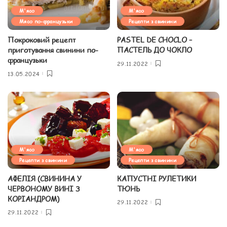
М'ясо
М'ясо
Мясо по-французьки
Рецепти з свинини
Покроковий рецепт
PASTEL DE CHOCLO –
приготування свинини по-
ПАСТЕЛЬ ДО ЧОКЛО
французьки
29.11.2022
13.05.2024
М'ясо
М'ясо
Рецепти з свинини
Рецепти з свинини
АФЕЛІЯ (СВИНИНА У
КАПУСТНІ РУЛЕТИКИ
ЧЕРВОНОМУ ВИНІ З
ТЮНЬ
КОРІАНДРОМ)
29.11.2022
29.11.2022