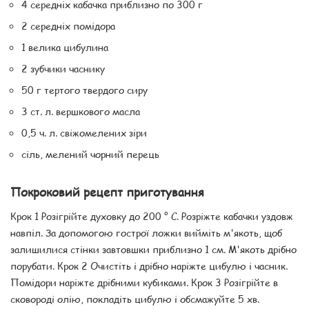
4 середніх кабачка приблизно по 300 г
2 середніх помідора
1 велика цибулина
2 зубчики часнику
50 г тертого твердого сиру
3 ст. л. вершкового масла
0,5 ч. л. свіжомелених зіри
сіль, мелений чорний перець
Покроковий рецепт приготування
Крок 1 Розігрійте духовку до 200 ° С. Розріжте кабачки уздовж
навпіл. За допомогою гострої ложки вийміть м'якоть, щоб
залишилися стінки завтовшки приблизно 1 см. М'якоть дрібно
порубати. Крок 2 Очистіть і дрібно наріжте цибулю і часник.
Помідори наріжте дрібними кубиками. Крок 3 Розігрійте в
сковороді олію, покладіть цибулю і обсмажуйте 5 хв.