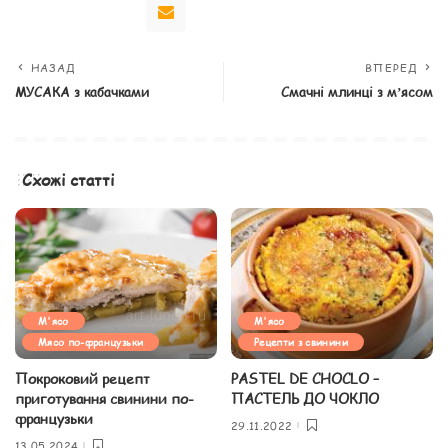
НАЗАД
ВПЕРЕД
МУСАКА з кабачками
Смачні млинці з мʼясом
Схожі статті
М'ясо
М'ясо
Мясо по-французьки
Рецепти з свинини
Покроковий рецепт
PASTEL DE CHOCLO –
приготування свинини по-
ПАСТЕЛЬ ДО ЧОКЛО
французьки
29.11.2022
13.05.2024