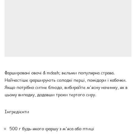
Фаршировані овочі & mdash; вельми популярна страва.
Найчастіше фарширують солодкі перці, помідори і кабачки.
Якщо потрібно ситне блюдо, вибирайте м'ясну начинку, як в
цьому випадку, додавши трохи тертого сиру.
Інгредієнти
500 г будь-якого фаршу з м'яса або птиці