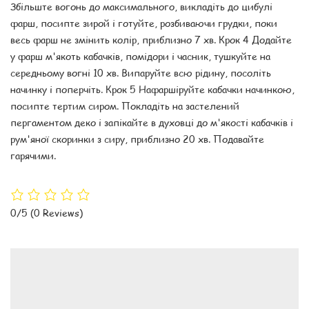
Збільште вогонь до максимального, викладіть до цибулі
фарш, посипте зирой і готуйте, розбиваючи грудки, поки
весь фарш не змінить колір, приблизно 7 хв. Крок 4 Додайте
у фарш м'якоть кабачків, помідори і часник, тушкуйте на
середньому вогні 10 хв. Випаруйте всю рідину, посоліть
начинку і поперчіть. Крок 5 Нафаршіруйте кабачки начинкою,
посипте тертим сиром. Покладіть на застелений
пергаментом деко і запікайте в духовці до м'якості кабачків і
рум'яної скоринки з сиру, приблизно 20 хв. Подавайте
гарячими.
0/5
(0 Reviews)