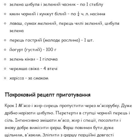
зелена цибуля і зелений часник – по 1 стеблу
кмин чорний і кунжут білий – по ¼ ч. л. насіння
лаваш, сумах мелений, перець чилі зелений, цибуля
зелена
перець гострий (молоде рослина) – 1 шт.
йогурт (густий) – 100 г
зелень кінзи – 1 гілочка
черемша свіжа – 4 втечі
харісса – за смаком
Покроковий рецепт приготування
Крок 1 М'ясо і жир-сирець пропустити через м'ясорубку. Дуже
дрібно нарізати цибулю. Перетерти в ступці чорний перець і
сіль. Інтенсивно змішати м'ясо, жир і спеції, посолити і
знову добре вимісити фарш. Фарш повинен бути дуже
щільним, в'язким. Зліпити з фаршу порційні довгасті