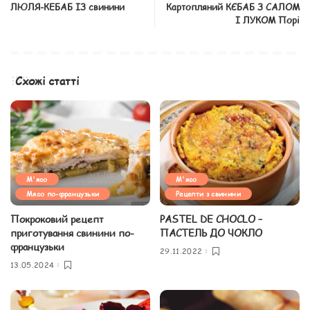
ЛЮЛЯ-КЕБАБ ІЗ свинини
Картопляний КЄБАБ З САЛОМ
І ЛУКОМ Порі
Схожі статті
М'ясо
М'ясо
Мясо по-французьки
Рецепти з свинини
Покроковий рецепт
PASTEL DE CHOCLO –
приготування свинини по-
ПАСТЕЛЬ ДО ЧОКЛО
французьки
29.11.2022
13.05.2024