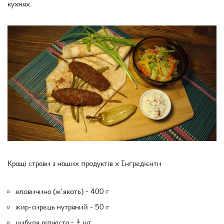
кухнях.
Кращі страви з наших продуктів x Інгредієнти
яловичина (м'якоть) – 400 г
жир-сирець нутряний – 50 г
цибуля ріпчаста – ½ шт.