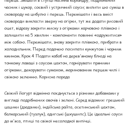
часник і цукор, соєвий і устричний соуси; вилити цю суміш в
сковороду на цибулю і перець. Перемішати і весь вміст
сковороди викласти зверху на огірки, тут же додати рисовий
оцет, відразу закрити миску з огірками харчовою плівкою і
залишити на 5 хвилин – компоненти повинні «одружитися»
між собою. Перемішати, знову закрити плівкою, прибрати в
холодильник. Перед подачею посипати кунжутом і чорним
кмином. Крок 4 Подати кабоб на дерев'яному блюді на
тонкому лаваші з соусом цахтон, гарнірувати пряними
огірками, декорувати сумахом, маринованим перцем чилі і
свіжою зеленню. Корисна порада
Свіжий йогурт відмінно поєднується з різними добавками у
вигляді подрібнених овочів і зелені. Серед відомих: грецький
цацики (дзадзики), індійська райта, осетинський цахтон,
балкарський (тузлук), адигські (шхушипс). Це ідеальні соуси
до м'яса, птиці та свіжої несолодкої випічці.