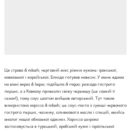
Ця страва & ndash; черговий мікс різних кухонь: іранської,
кавказької і корейської. Блюдо готував навесні. У мене вдома
на вікні якраз & laquo; підійшла & raquo; розсада гострого
перцю, а з Кавказу привезли свіжу черемшу (це самий її
сезон!), тому соус цахтон вийшов авторський. Тут також
використана харісса & ndash; це соус-паста з суміші червоного
гострого перцю, часнику, оливкового масла і спецій, якийсь
аналог нашої абхазької аджики. Харисса широко
застосовується в турецькій, арабській кухні і ізраїльської