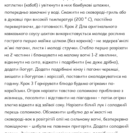
котлетки (кабоб) і увіткнути в них бамбукові шпажки,
попередньо замочені у воді. Смажити на сковороді-гриль або
в духовці при високій температурі (200 ° C), постійно
перевертаючи, до готовності. Крок 2 Для оригінального
кавказького соусу цахтон використовується молоде рослина
гострого перцю майже цілком (без коренів) – не задерев'янілі
м'які пагони, листя і молоді стручки. Стебло перцю розрізати
на 2 частини і бланшувати на малому вогні 1-2 хвилини,
відкинути на сито, віджати і подрібнити (не дуже дрібно),
додати йогурт. Додати подрібнені кінзу і пагони черемші,
змішати з йогуртом і харіссой, поставити охолоджуватися на
годину. Крок 3 Гарнірувати блюдо будемо огірками по-
корейськи. Огірок нарізати товстою соломкою приблизно з
мізинець, посолити і відставити на півгодини – потім огірки
злегка віджати від зайвої соку. Нарізати білий лук і солодкий
перець соломкою. Обсмажити цибулю до м'якості на
сковороді-вок в розігрітій олії на сильному вогні, безперервно
помішуючи – цибуля не повинен пригоріти. Додати солодкий
перець. Змішати в ступці насіння коріандру, подрібнений