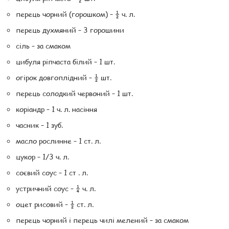
перець чорний (горошком) – ½ ч. л.
перець духмяний – 3 горошини
сіль – за смаком
цибуля ріпчаста білий – 1 шт.
огірок довгоплідний – ½ шт.
перець солодкий червоний – 1 шт.
коріандр – 1 ч. л. насіння
часник – 1 зуб.
масло рослинне – 1 ст. л.
цукор – 1/3 ч. л.
соєвий соус – 1 ст . л.
устричний соус – ¼ ч. л.
оцет рисовий – ½ ст. л.
перець чорний і перець чилі мелений – за смаком