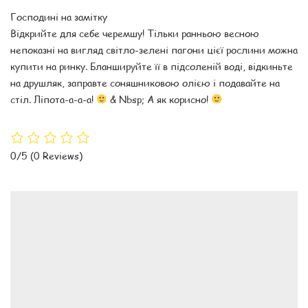
Господині на замітку
Відкрийте для себе черемшу! Тільки ранньою весною
непоказні на вигляд світло-зелені пагони цієї рослини можна
купити на ринку. Бланшируйте її в підсоленій воді, відкиньте
на друшляк, заправте соняшниковою олією і подавайте на
стіл. Ліпота-а-а-а!
& Nbsp; А як корисно!
0/5
(0 Reviews)