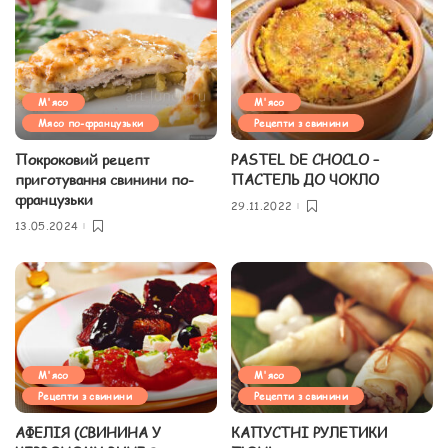
М'ясо
М'ясо
Мясо по-французьки
Рецепти з свинини
Покроковий рецепт
PASTEL DE CHOCLO –
приготування свинини по-
ПАСТЕЛЬ ДО ЧОКЛО
французьки
29.11.2022
13.05.2024
М'ясо
М'ясо
Рецепти з свинини
Рецепти з свинини
АФЕЛІЯ (СВИНИНА У
КАПУСТНІ РУЛЕТИКИ