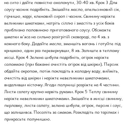
на сито і дайте повністю охолонути, 30-40 хв. Крок 3 Для
соусу часник подрібніть. Змішайте масло, апельсиновий сік,
гірчицю, каррі, кленовий сироп і часник. Свинину наріжте
великими шматками, натріть сіллю і змастіть з усіх боків
приблизно половиною приготованого соусу. Обсмажте
шматки м'яса на сильно розігрітій сковороді, по 4 хв. з
кожного боку. Додайте масло, зменшіть вогонь і готуйте під
кришкою, один раз перевернувши, 8 хв. Залиште в теплому
місці. Крок 4 Зелена цибуля подрібніть, огірок наріжте
соломкою (при бажанні очистіть огірок від шкірки). Персик
обдайте окропом, потім покладіть в холодну воду, вийміть,
очистіть від шкірки і наріжте невеликими шматочками,
видаливши кісточку. Ягоди полуниці розріжте на 4 частини.
Листя салату крупно нарвіть руками. Крок 5 Теплу свинину
наріжте невеликими шматочками. Змішайте в мисці свинину,
перловку, листя салату, зелена цибуля, огірок, персик і соус,
що залишився. Посоліть за смаком. Розкладіть по тарілках і
прикрасьте полуницею.