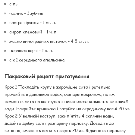
сіль
часник – 1 зубчик
гостра гірчиця – 1 ст. л.
сироп кленовий – 1 ч. л.
масло виноградних кісточок – 4 5 ст. л.
порошок каррі – 1 ч. л.
сік 1 середнього апельсина
Покроковий рецепт приготування
Крок 1 Покладіть крупу в жароміцне сито і ретельно
промийте в декількох водах, ошпарьтеокропом, потім
помістіть сито на каструлю з невеликою кількістю киплячої
води. Накрийте кришкою і готуйте на середньому вогні 20 хв.
Крок 2 У великій каструлі закип'ятіть 4 склянки води,
додайте дрібку солі і розпарену перловку. Доведіть до
кипіння, зменшіть вогонь і варіть 20 хв. Відкиньте перловку