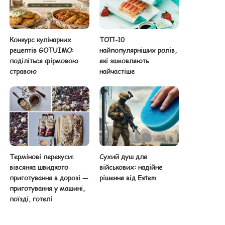
Конкурс кулінарних
ТОП-10
рецептів GOTUIMO:
найпопулярніших ролів,
поділіться фірмовою
які замовляють
стравою
найчастіше
Термінові перекуси:
Сухий душ для
вівсянка швидкого
військових: надійне
приготування в дорозі —
рішення від Estem
приготування у машині,
поїзді, готелі