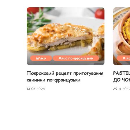
М'ясо
Мясо по-французьки
М'я
Покроковий рецепт приготування
PASTE
свинини по-французьки
ДО ЧО
13.05.2024
29.11.202