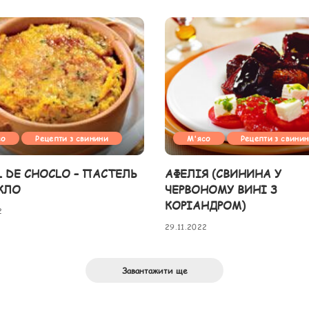
со
Рецепти з свинини
М'ясо
Рецепти з свини
L DE CHOCLO – ПАСТЕЛЬ
АФЕЛІЯ (СВИНИНА У
КЛО
ЧЕРВОНОМУ ВИНІ З
КОРІАНДРОМ)
2
29.11.2022
Завантажити ще