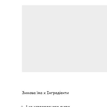
Зимова їжа x Інгредієнти
1 кг картопляного пюре