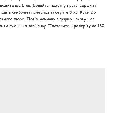
 смажте ще 5 хв. Додайте томатну пасту, вершки і
адіть скибочки печериць і готуйте 5 хв. Крок 2 У
яного пюре. Потім начинку з фаршу і знову шар
лити сумішшю запіканку. Поставити в розігріту до 180