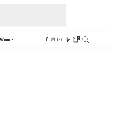
0
М’ясо