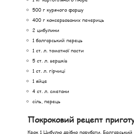
500 г курячого фаршу
400 г консервованих печериць
2 цибулини
1 болгарський перець
1 ст. л. томатної пасти
5 ст. л. вершків
1 ст. л. гірчиці
1 яйце
4 ст. л. сметани
сіль, перець
Покроковий рецепт пригот
Крок 1 Цибулю дрібно порубати. Болгарський