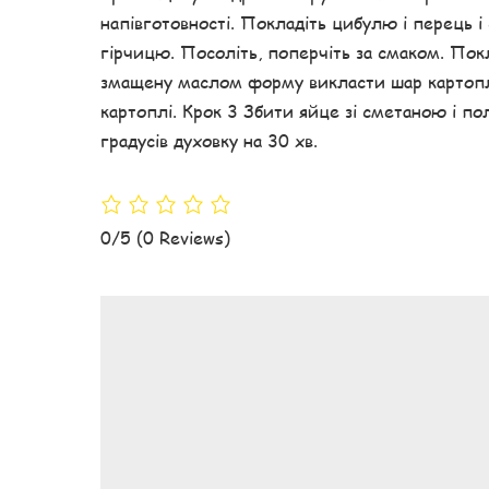
напівготовності. Покладіть цибулю і перець і
гірчицю. Посоліть, поперчіть за смаком. Покл
змащену маслом форму викласти шар картопл
картоплі. Крок 3 Збити яйце зі сметаною і по
градусів духовку на 30 хв.
0/5
(0 Reviews)