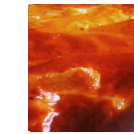
Картопля з м’ясом
Мясо по-французьки
Шинка
Рецепти із фаршу