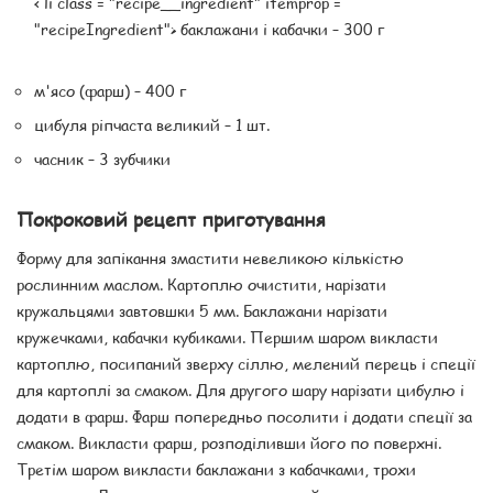
< li class = "recipe__ingredient" itemprop =
"recipeIngredient"> баклажани і кабачки – 300 г
м'ясо (фарш) – 400 г
цибуля ріпчаста великий – 1 шт.
часник – 3 зубчики
Покроковий рецепт приготування
Форму для запікання змастити невеликою кількістю
рослинним маслом. Картоплю очистити, нарізати
кружальцями завтовшки 5 мм. Баклажани нарізати
кружечками, кабачки кубиками. Першим шаром викласти
картоплю, посипаний зверху сіллю, мелений перець і спеції
для картоплі за смаком. Для другого шару нарізати цибулю і
додати в фарш. Фарш попередньо посолити і додати спеції за
смаком. Викласти фарш, розподіливши його по поверхні.
Третім шаром викласти баклажани з кабачками, трохи