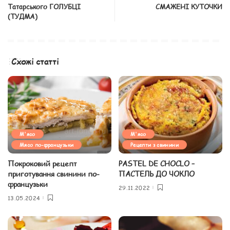
Татарського ГОЛУБЦІ
СМАЖЕНІ КУТОЧКИ
(ТУДМА)
Схожі статті
М'ясо
М'ясо
Мясо по-французьки
Рецепти з свинини
Покроковий рецепт
PASTEL DE CHOCLO –
приготування свинини по-
ПАСТЕЛЬ ДО ЧОКЛО
французьки
29.11.2022
13.05.2024