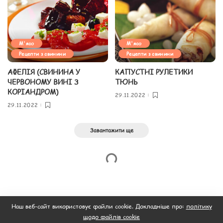
М'ясо
М'ясо
Рецепти з свинини
Рецепти з свинини
АФЕЛІЯ (СВИНИНА У
КАПУСТНІ РУЛЕТИКИ
ЧЕРВОНОМУ ВИНІ З
ТЮНЬ
КОРІАНДРОМ)
29.11.2022
29.11.2022
Завантажити ще
Наш веб-сайт використовує файли cookie. Докладніше про:
політику
щодо файлів cookie