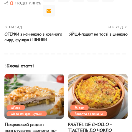
0
ПОДІЛИЛИСЬ
НАЗАД
ВПЕРЕД
ОГІРКИ з начинкою з козячого
ЯЙЦЯ-пашот на тості з шинкою
сиру, фундук і ШИНКИ
Схожі статті
М'ясо
М'ясо
Мясо по-французьки
Рецепти з свинини
Покроковий рецепт
PASTEL DE CHOCLO –
приготування свинини по-
ПАСТЕЛЬ ДО ЧОКЛО