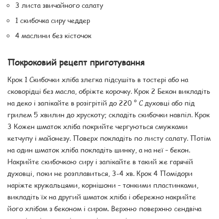
3 листа звичайного салату
1 скибочка сиру чеддер
4 маслини без кісточок
Покроковий рецепт приготування
Крок 1 Скибочки хліба злегка підсушіть в тостері або на
сковорідці без масла, обріжте корочку. Крок 2 Бекон викладіть
на деко і запікайте в розігрітій до 220 ° C духовці або під
грилем 5 хвилин до хрускоту; складіть скибочки навпіл. Крок
3 Кожен шматок хліба покрийте чергуються смужками
кетчупу і майонезу. Поверх покладіть по листу салату. Потім
на один шматок хліба покладіть шинку, а на неї – бекон.
Накрийте скибочкою сиру і запікайте в такий же гарячій
духовці, поки не розплавиться, 3-4 хв. Крок 4 Помідори
наріжте кружальцями, корнішони – тонкими пластинками,
викладіть їх на другий шматок хліба і обережно накрийте
його хлібом з беконом і сиром. Верхню поверхню сендвіча