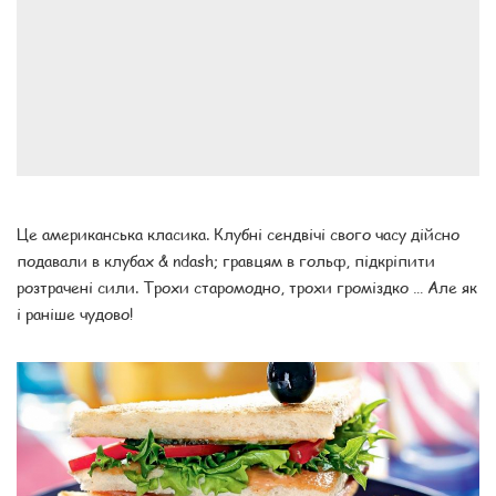
Це американська класика. Клубні сендвічі свого часу дійсно
подавали в клубах & ndash; гравцям в гольф, підкріпити
розтрачені сили. Трохи старомодно, трохи громіздко … Але як
і раніше чудово!