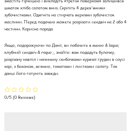
змастіть гірчицею і викладіть «третім поверхом» залишився
шматок хліба салатом вниз. Скріпіть 4 дерев'яними
зубочистками. Одягніть на стирчать верхівки зубочисток
маслини. Перед подачею можете розрізати сендвіч на 2 або 4
частини. Корисна порада
Якщо, подорожуючи по Данії, ви побачите в меню & laquo;
клубний сендвіч & raquo ;, знайте: вам подадуть булочку,
розрізану навпіл і начинену скибочками курячої грудки в соусі
карі, з беконом, яєчнею, томатами і листками салату. Так
данці його готують завжди.
0/5
(0 Reviews)