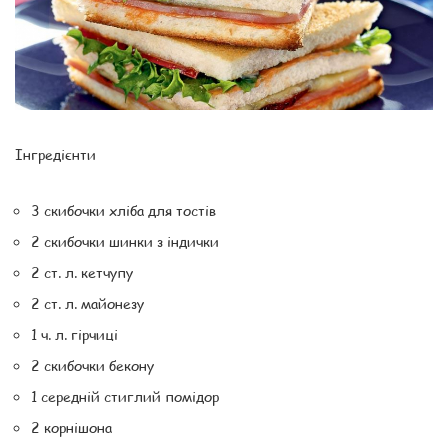
Інгредієнти
3 скибочки хліба для тостів
2 скибочки шинки з індички
2 ст. л. кетчупу
2 ст. л. майонезу
1 ч. л. гірчиці
2 скибочки бекону
1 середній стиглий помідор
2 корнішона