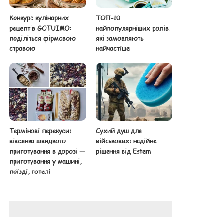
Конкурс кулінарних
ТОП-10
рецептів GOTUIMO:
найпопулярніших ролів,
поділіться фірмовою
які замовляють
стравою
найчастіше
Термінові перекуси:
Сухий душ для
вівсянка швидкого
військових: надійне
приготування в дорозі —
рішення від Estem
приготування у машині,
поїзді, готелі