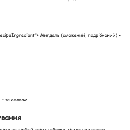
 "recipeIngredient"> Мигдаль (смажений, подрібнений) –
 – за смаком
ування
ерте на дрібній тертці яблуко, крихту мигдалю,