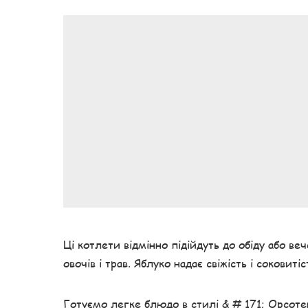
Ці котлети відмінно підійдуть до обіду або ве
овочів і трав. Яблуко надає свіжість і соковиті
Готуємо легке блюдо в стилі & # 171; Орсотен