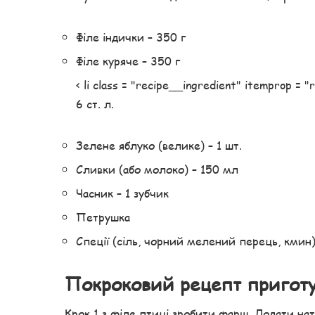
Філе індички – 350 г
Філе куряче – 350 г
< li class = "recipe__ingredient" itemprop =
6 ст. л.
Зелене яблуко (велике) – 1 шт.
Сливки (або молоко) – 150 мл
Часник – 1 зубчик
Петрушка
Спеції (сіль, чорний мелений перець, кмин)
Покроковий рецепт пригот
Крок 1 з філе птиці зробити фарш. Додати нат