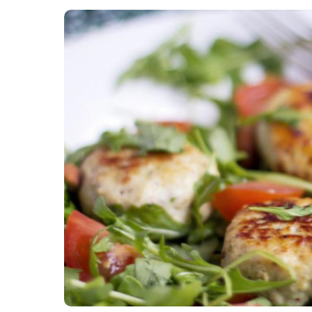
Картопля з м’ясом
Мясо по-французьки
Шинка
Рецепти із фаршу