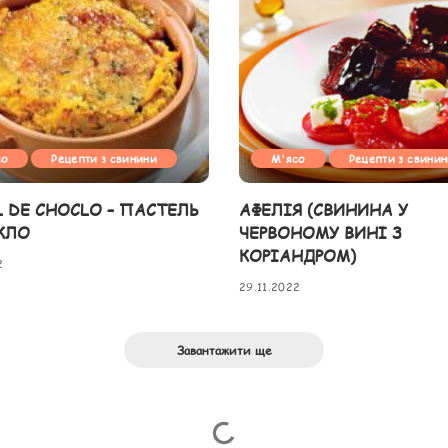
со
Рецепти з свинини
М'ясо
Рецепти з свини
L DE CHOCLO – ПАСТЕЛЬ
АФЕЛІЯ (СВИНИНА У
КЛО
ЧЕРВОНОМУ ВИНІ З
КОРІАНДРОМ)
2
29.11.2022
Завантажити ще