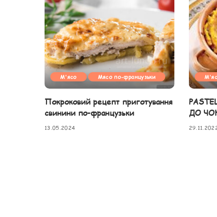
М'ясо
Мясо по-французьки
М'я
Покроковий рецепт приготування
PASTE
свинини по-французьки
ДО ЧО
13.05.2024
29.11.202