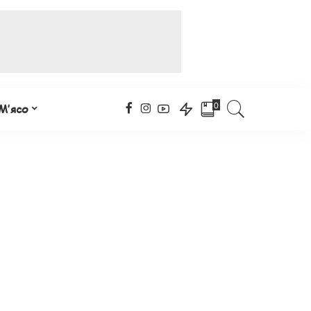
0
М’ясо