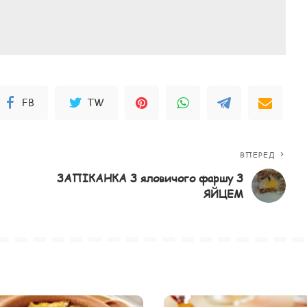
FB
TW
ВПЕРЕД
ЗАПІКАНКА З яловичого фаршу З
ЯЙЦЕМ