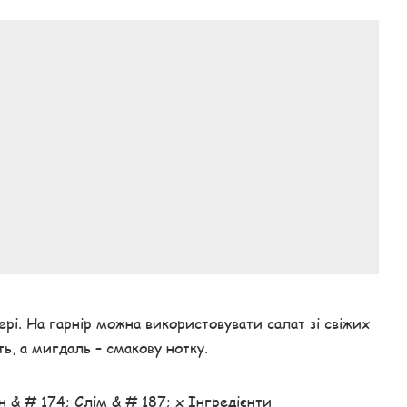
чері. На гарнір можна використовувати салат зі свіжих
сть, а мигдаль – смакову нотку.
 & # 174; Слім & # 187; x Інгредієнти