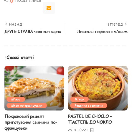
0
ПОДІЛИЛИСЬ
НАЗАД
ВПЕРЕД
ДРУГЕ СТРАВА чилі кон карне
Листкові пиріжки з м'ясом
Схожі статті
М'ясо
М'ясо
Мясо по-французьки
Рецепти з свинини
Покроковий рецепт
PASTEL DE CHOCLO –
приготування свинини по-
ПАСТЕЛЬ ДО ЧОКЛО
французьки
29.11.2022