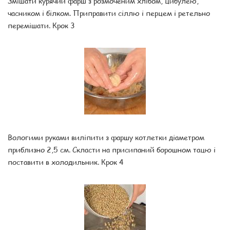
Змішати курячий фарш з розмоченим хлібом, цибулею,
часником і білком. Приправити сіллю і перцем і ретельно
перемішати. Крок 3
Вологими руками виліпити з фаршу котлетки діаметром
приблизно 2,5 см. Скласти на присипаний борошном тацю і
поставити в холодильник. Крок 4